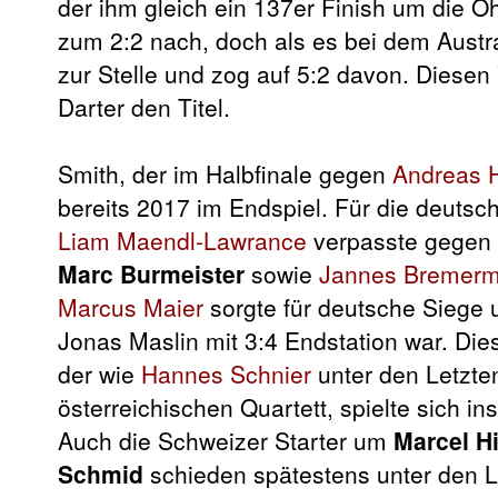
der ihm gleich ein 137er Finish um die O
zum 2:2 nach, doch als es bei dem Austral
zur Stelle und zog auf 5:2 davon. Diesen 
Darter den Titel.
Smith, der im Halbfinale gegen
Andreas 
bereits 2017 im Endspiel. Für die deutsch
Liam Maendl-Lawrance
verpasste gegen 
Marc Burmeister
sowie
Jannes Bremer
Marcus Maier
sorgte für deutsche Siege 
Jonas Maslin mit 3:4 Endstation war. Die
der wie
Hannes Schnier
unter den Letzte
österreichischen Quartett, spielte sich i
Auch die Schweizer Starter um
Marcel Hi
Schmid
schieden spätestens unter den L