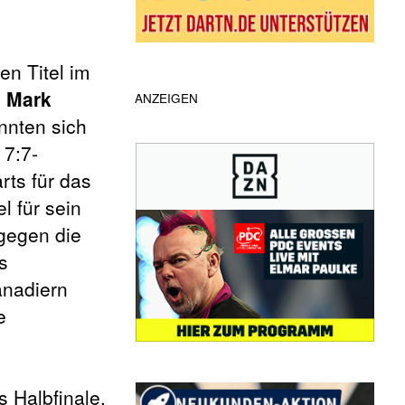
n Titel im
d
Mark
ANZEIGEN
nnten sich
 7:7-
ts für das
l für sein
gegen die
s
anadiern
e
s Halbfinale.