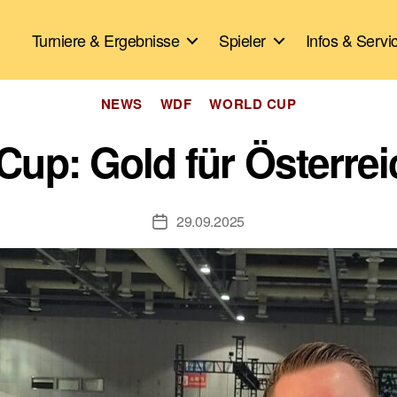
Turniere & Ergebnisse
Spieler
Infos & Servi
Kategorien
NEWS
WDF
WORLD CUP
up: Gold für Österreic
29.09.2025
Veröffentlichungsdatum