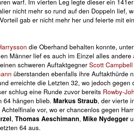
hren warf. Im vierten Leg legte dieser ein 141e
ier nicht mehr so rund auf den Doppeln lief, wa
Vorteil gab er nicht mehr her und feierte mit e
Harrysson
die Oberhand behalten konnte, unter
en Männer lief es auch im Einzel alles andere 
einen schweren Auftaktgegner
Scott Campbell
mann
überstanden ebenfalls ihre Auftakthürde ni
und erreichte die Letzten 32, wo jedoch gegen
ser schlug eine Runde zuvor bereits
Rowby-Joh
n 64 hängen blieb.
Markus Straub
, der vierte 
ns Achtelfinale vor, wo er chancenlos gegen Har
rzel
,
Thomas Aeschimann
,
Mike Nydegger
u
etzten 64 aus.