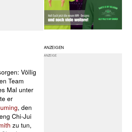
ANZEIGEN
orgen: Völlig
chen Team
es Mal unter
te er
Cuming
, den
seng Chi-Jui
mith
zu tun,