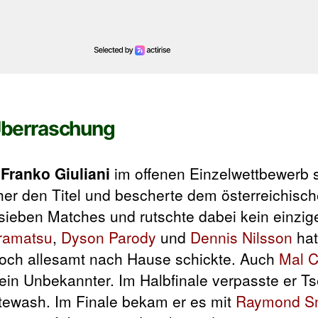
 Überraschung
e
Franko Giuliani
im offenen Einzelwettbewerb s
cher den Titel und bescherte dem österreichis
t sieben Matches und rutschte dabei kein einzig
ramatsu
,
Dyson Parody
und
Dennis Nilsson
hat
doch allesamt nach Hause schickte. Auch
Mal 
kein Unbekannter. Im Halbfinale verpasste er T
tewash. Im Finale bekam er es mit
Raymond S