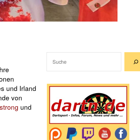
Suchen
hre
Wenn die Ergebnisse der automatische
ionen
s und Irland
nde von
mstrong
und