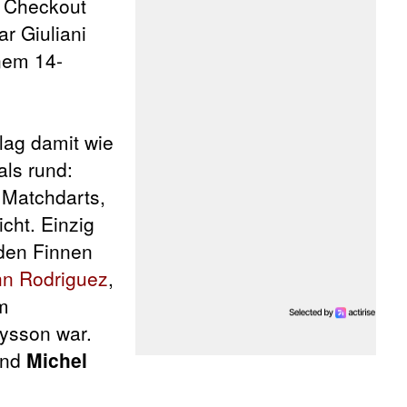
r Checkout
r Giuliani
inem 14-
lag damit wie
als rund:
Matchdarts,
cht. Einzig
 den Finnen
n Rodriguez
,
im
rysson war.
nd
Michel