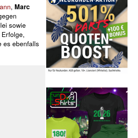
ann
,
Marc
 gegen
lei sowie
 Erfolge,
e es ebenfalls