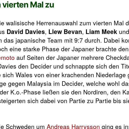
vierten Mal zu
e walisische Herrenauswahl zum vierten Mal de
aus
David Davies
,
Llew Bevan
,
Liam Meek
un
n das japanische Team mit 9:7 durch. Dabei ko
och eine starke Phase der Japaner brachte den
emoto
auf Seiten der Japaner mehrere Checkdar
Davies den Decider und schnappte sich den Tite
 sich Wales von einer krachenden Niederlage 
age gegen Malaysia im Decider, welche wohl da
der K.o.-Phase ließen sie den Nordiren, den K
gerten sich dabei von Partie zu Partie bis si
ie Schweden um
Andreas Harrysson
ging es in