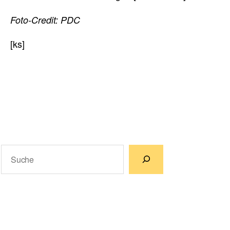
Foto-Credit: PDC
[ks]
Suchen
Wenn die Ergebnisse der automatischen Vervollständigun