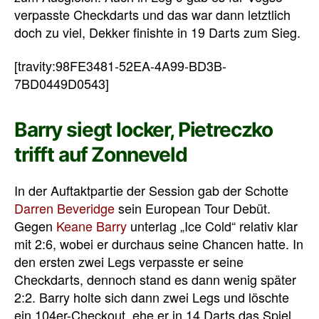
verpasste Checkdarts und das war dann letztlich
doch zu viel, Dekker finishte in 19 Darts zum Sieg.
[travity:98FE3481-52EA-4A99-BD3B-
7BD0449D0543]
Barry siegt locker, Pietreczko
trifft auf Zonneveld
In der Auftaktpartie der Session gab der Schotte
Darren Beveridge
sein European Tour Debüt.
Gegen
Keane Barry
unterlag „Ice Cold“ relativ klar
mit 2:6, wobei er durchaus seine Chancen hatte. In
den ersten zwei Legs verpasste er seine
Checkdarts, dennoch stand es dann wenig später
2:2. Barry holte sich dann zwei Legs und löschte
ein 104er-Checkout, ehe er in 14 Darts das Spiel