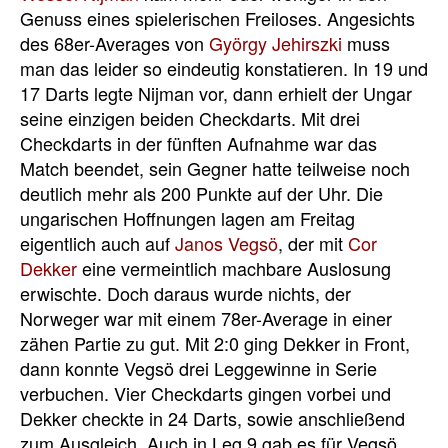
Genuss eines spielerischen Freiloses. Angesichts
des 68er-Averages von
György Jehirszki
muss
man das leider so eindeutig konstatieren. In 19 und
17 Darts legte Nijman vor, dann erhielt der Ungar
seine einzigen beiden Checkdarts. Mit drei
Checkdarts in der fünften Aufnahme war das
Match beendet, sein Gegner hatte teilweise noch
deutlich mehr als 200 Punkte auf der Uhr. Die
ungarischen Hoffnungen lagen am Freitag
eigentlich auch auf
Janos Vegsö
, der mit
Cor
Dekker
eine vermeintlich machbare Auslosung
erwischte. Doch daraus wurde nichts, der
Norweger war mit einem 78er-Average in einer
zähen Partie zu gut. Mit 2:0 ging Dekker in Front,
dann konnte Vegsö drei Leggewinne in Serie
verbuchen. Vier Checkdarts gingen vorbei und
Dekker checkte in 24 Darts, sowie anschließend
zum Ausgleich. Auch in Leg 9 gab es für Vegsö