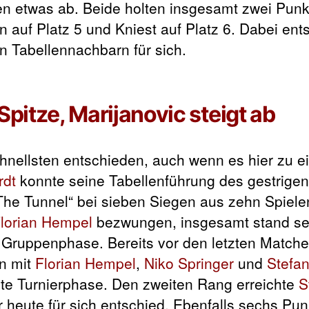
en etwas ab. Beide holten insgesamt zwei Punk
n auf Platz 5 und Kniest auf Platz 6. Dabei ent
n Tabellennachbarn für sich.
Spitze, Marijanovic steigt ab
hnellsten entschieden, auch wenn es hier zu e
rdt
konnte seine Tabellenführung des gestrige
The Tunnel“ bei sieben Siegen aus zehn Spiele
lorian Hempel
bezwungen, insgesamt stand se
 Gruppenphase. Bereits vor den letzten Matche
nn mit
Florian Hempel
,
Niko Springer
und
Stefan
ste Turnierphase. Den zweiten Rang erreichte
S
 heute für sich entschied.
Ebenfalls sechs Pun