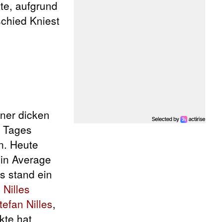
te, aufgrund
schied Kniest
iner dicken
n Tages
n. Heute
in Average
s stand ein
 Nilles
tefan Nilles
,
kte hat