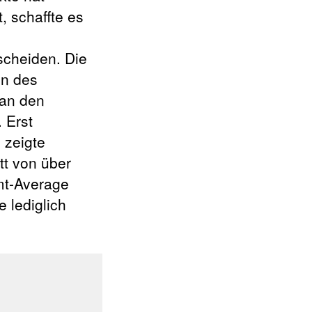
 schaffte es
scheiden. Die
en des
 an den
 Erst
 zeigte
tt von über
mt-Average
e lediglich