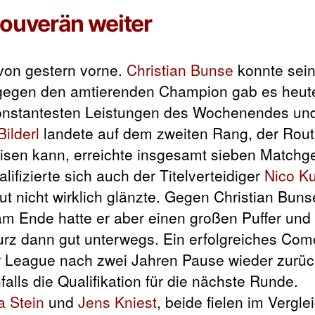
souverän weiter
 von gestern vorne.
Christian Bunse
konnte sein
 gegen den amtierenden Champion gab es heut
konstantesten Leistungen des Wochenendes und
ilderl
landete auf dem zweiten Rang, der Routi
weisen kann, erreichte insgesamt sieben Match
ifizierte sich auch der Titelverteidiger
Nico K
 nicht wirklich glänzte. Gegen Christian Buns
 am Ende hatte er aber einen großen Puffer und
urz dann gut unterwegs. Ein erfolgreiches Com
per League nach zwei Jahren Pause wieder zurü
alls die Qualifikation für die nächste Runde.
 Stein
und
Jens Kniest
, beide fielen im Vergle