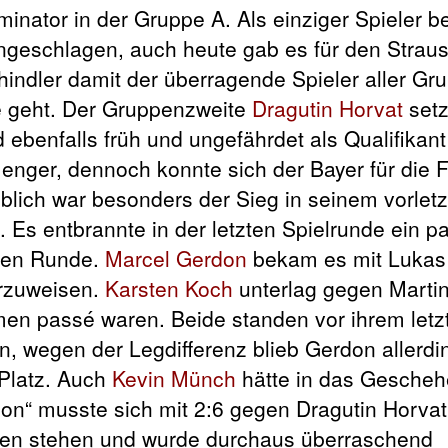
inator in der Gruppe A. Als einziger Spieler b
ngeschlagen, auch heute gab es für den Straus
chindler damit der überragende Spieler aller Gr
ge geht. Der Gruppenzweite
Dragutin Horvat
setz
ebenfalls früh und ungefährdet als Qualifikant 
nger, dennoch konnte sich der Bayer für die F
eblich war besonders der Sieg in seinem vorletz
 Es entbrannte in der letzten Spielrunde ein p
sten Runde.
Marcel Gerdon
bekam es mit Lukas
orzuweisen.
Karsten Koch
unterlag gegen Martin
en passé waren. Beide standen vor ihrem letz
n, wegen der Legdifferenz blieb Gerdon allerdi
 Platz. Auch
Kevin Münch
hätte in das Gesche
gon“ musste sich mit 2:6 gegen Dragutin Horva
ten stehen und wurde durchaus überraschend