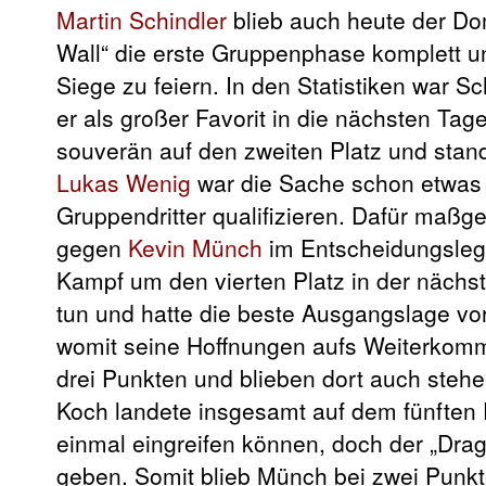
Martin Schindler
blieb auch heute der Dom
Wall“ die erste Gruppenphase komplett u
Siege zu feiern. In den Statistiken war S
er als großer Favorit in die nächsten Ta
souverän auf den zweiten Platz und stand 
Lukas Wenig
war die Sache schon etwas e
Gruppendritter qualifizieren. Dafür maßg
gegen
Kevin Münch
im Entscheidungsleg.
Kampf um den vierten Platz in der näch
tun und hatte die beste Ausgangslage v
womit seine Hoffnungen aufs Weiterkomm
drei Punkten und blieben dort auch stehe
Koch landete insgesamt auf dem fünften
einmal eingreifen können, doch der „Dra
geben. Somit blieb Münch bei zwei Punk