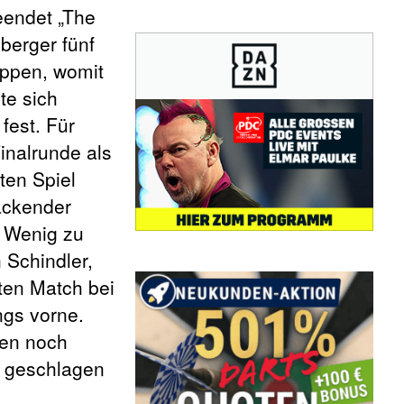
eendet „The
berger fünf
uppen, womit
te sich
fest. Für
inalrunde als
ten Spiel
ackender
 Wenig zu
 Schindler,
ten Match bei
ngs vorne.
hen noch
t geschlagen