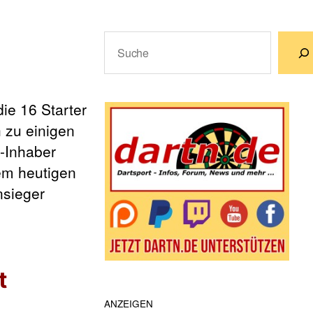
Suchen
Wenn die Ergebnisse der automatische
ie 16 Starter
 zu einigen
-Inhaber
em heutigen
nsieger
t
ANZEIGEN