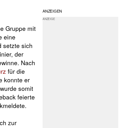
ANZEIGEN
e Gruppe mit
e eine
 setzte sich
nier, der
gewinne. Nach
urz
für die
e konnte er
 wurde somit
eback feierte
ckmeldete.
ich zur