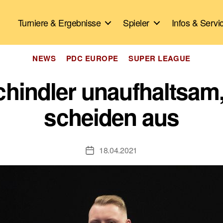
Turniere & Ergebnisse
Spieler
Infos & Servi
Kategorien
NEWS
PDC EUROPE
SUPER LEAGUE
hindler unaufhaltsam,
scheiden aus
18.04.2021
Veröffentlichungsdatum