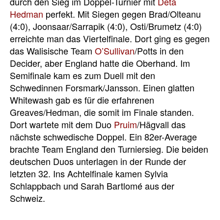
durch den Sieg im Doppel-Turnier mit
Deta
Hedman
perfekt. Mit Siegen gegen Brad/Olteanu
(4:0), Joonsaar/Sarrapik (4:0), Osti/Brumetz (4:0)
erreichte man das Viertelfinale. Dort ging es gegen
das Walisische Team
O’Sullivan
/Potts in den
Decider, aber England hatte die Oberhand. Im
Semifinale kam es zum Duell mit den
Schwedinnen Forsmark/Jansson. Einen glatten
Whitewash gab es für die erfahrenen
Greaves/Hedman, die somit im Finale standen.
Dort wartete mit dem Duo
Pruim
/Hägvall das
nächste schwedische Doppel. Ein 82er-Average
brachte Team England den Turniersieg. Die beiden
deutschen Duos unterlagen in der Runde der
letzten 32. Ins Achtelfinale kamen Sylvia
Schlappbach und Sarah Bartlomé aus der
Schweiz.