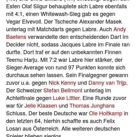
Esten Olaf Siigur behauptete sich Labre ebenfalls
mit 4:1, einen Whitewash-Sieg gab es gegen
Vegar Elvevoll. Der Tscheche Alexander Masek
unterlag mit Matchdarts gegen Labre. Auch
Andy
Baetens
verwandelte den entscheidenden Dart im
Decider nicht, sodass Jacques Labre im Finale ran
durfte. Dort traf er auf den unbekannten Finnen
Teemu Harju. Mit 7:2 war Labre hier stärker, der
Sieger-Average von rund 97 Punkten konnte sich
durchaus sehen lassen. Sein Finalgegner gewann
zuvor u.a. gegen
Nick Kenny
und
Danny van Trijp
.
Der Schweizer
Stefan Bellmont
unterlag im
Achtelfinale gegen
Luke Littler
. Eine Runde zuvor
war für
Jelle Klaasen
und
Thomas Junghans
Schluss. Der beste Deutsche war
Ole Holtkamp
in
den letzten 64, hierhin schaffte es auch Felix
Losan aus Österreich. Alle weiteren deutschen
Spieler blieben sieglos.