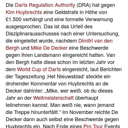
Die
Darts Regulation Authority
(DRA) hat gegen
Kim Huybrechts
eine Geldstrafe in Höhe von
£1.500 verhängt und eine formelle Verwarnung
ausgesprochen. Das ist das Urteil des
Disziplinarausschusses nach einer Untersuchung,
die eingeleitet wurde, nachdem
Dimitri van den
Bergh
und
Mike De Decker
eine Beschwerde
gegen ihren Landsmann eingereicht hatten. Van
den Bergh hatte diese schon im letzten Jahr vor
dem
World Cup of Darts
eingereicht, laut Berichten
der Tageszeitung ‚Het Nieuwsblad‘ steckte ein
drohender Kommentar von Huybrechts an de
Decker dahinter: „Mike, wer weiß, ob du dieses
Jahr an der
Weltmeisterschaft
überhaupt
teilnehmen kannst. Man weiß nie, wann jemand
die Treppe hinunterfällt.“ Im November reichte De
Decker dann auch selbst eine Beschwerde gegen
Huybrechts ein. Nach Ende eines
Pro Tour
Events