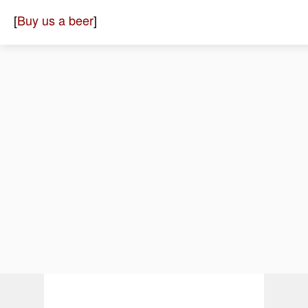
[
Buy us a beer
]
[
Paypal-Spende
]