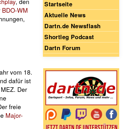
chplay
, den
Startseite
r
BDO-WM
Aktuelle News
chnungen,
Dartn.de Newsflash
Shortleg Podcast
Dartn Forum
Jahr vom 18.
nd dafür ist
 MEZ. Der
ine
er freie
ie
Major-