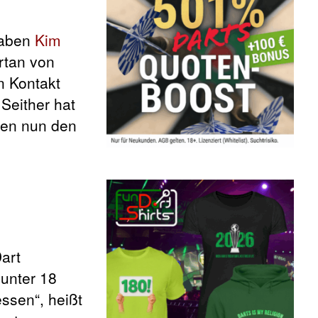
haben
Kim
rtan von
n Kontakt
Seither hat
nen nun den
art
 unter 18
ssen“, heißt