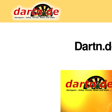
Dartn.de
Dartn.d