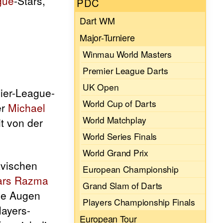
gue
-Stars,
PDC
Dart WM
Major-Turniere
Winmau World Masters
Premier League Darts
UK Open
mier-League-
World Cup of Darts
er
Michael
World Matchplay
t von der
World Series Finals
World Grand Prix
avischen
European Championship
rs Razma
Grand Slam of Darts
die Augen
Players Championship Finals
layers-
European Tour