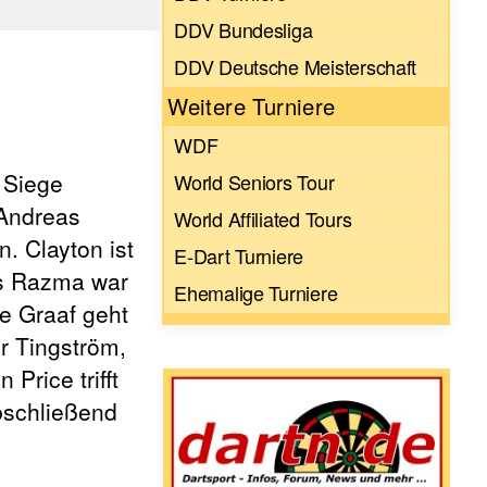
DDV Bundesliga
DDV Deutsche Meisterschaft
Weitere Turniere
WDF
i Siege
World Seniors Tour
 Andreas
World Affiliated Tours
. Clayton ist
E-Dart Turniere
ars Razma war
Ehemalige Turniere
de Graaf geht
r Tingström,
rice trifft
bschließend