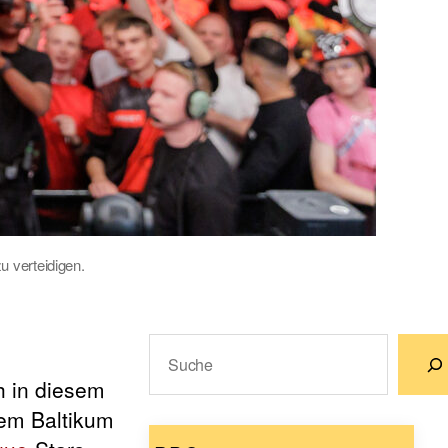
u verteidigen.
Suchen
h in diesem
Wenn die Ergebnisse der automatische
dem Baltikum