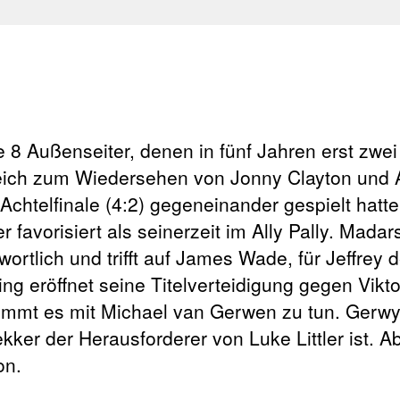
e 8 Außenseiter, denen in fünf Jahren erst zwe
leich zum Wiedersehen von Jonny Clayton und
htelfinale (4:2) gegeneinander gespielt hatten
 favorisiert als seinerzeit im Ally Pally. Mad
wortlich und trifft auf James Wade, für Jeffrey 
 eröffnet seine Titelverteidigung gegen Vikto
t es mit Michael van Gerwen zu tun. Gerwyn P
ker der Herausforderer von Luke Littler ist. A
on.