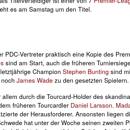
als Titelverteidiger ist einer von 7
Premier-Lea
geht es am Samstag um den Titel.
er PDC-Vertreter praktisch eine Kopie des Pre
es
sind am Start, auch die früheren Turniersieg
letztjährige Champion
Stephen Bunting
sind mi
t noch
James Wade
zu den gesetzten Spielern.
vor allem durch die Tourcard-Holder des skandin
dem früheren Tourcardler
Daniel Larsson
.
Mada
atzierte der Herausforderer. Ansonsten liegen 
Schwede hat unter der Woche seinen zweiten P