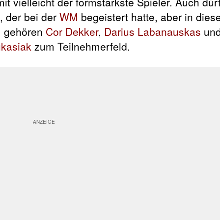
 vielleicht der formstärkste Spieler. Auch dür
, der bei der
WM
begeistert hatte, aber in dies
m gehören
Cor Dekker
,
Darius Labanauskas
und
ukasiak
zum Teilnehmerfeld.