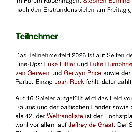
im Forum Kopenhagen.
Stephen Bunting
nach den Erstrundenspielen am Freitag 
Teilnehmer
Das Teilnehmerfeld 2026 ist auf Seiten d
Line-Ups:
Luke Littler
und
Luke Humphri
van Gerwen
und
Gerwyn Price
sowie der 
Partie. Einzig
Josh Rock
fehlt, dafür zähl
Auf 16 Spieler aufgefüllt wird das Feld 
Raums und der baltischen Länder sowie 
als 42. der
Weltrangliste
ist der Höchstpl
wohl vor allem auf
Jeffrey de Graaf
. Der 