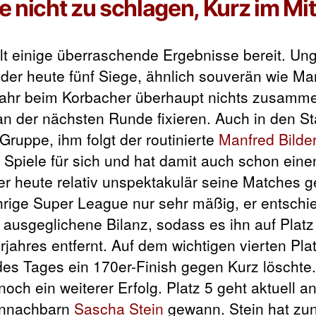
nicht zu schlagen, Kurz im Mit
elt einige überraschende Ergebnisse bereit. U
der heute fünf Siege, ähnlich souverän wie Mar
rjahr beim Korbacher überhaupt nichts zusammen
an der nächsten Runde fixieren. Auch in den St
Gruppe, ihm folgt der routinierte
Manfred Bilder
 Spiele für sich und hat damit auch schon ein
r heute relativ unspektakulär seine Matches 
jährige Super League nur sehr mäßig, er entschi
ne ausgeglichene Bilanz, sodass es ihn auf Platz
jahres entfernt. Auf dem wichtigen vierten Plat
 des Tages ein 170er-Finish gegen Kurz löschte.
och ein weiterer Erfolg. Platz 5 geht aktuell a
lennachbarn
Sascha Stein
gewann. Stein hat zun