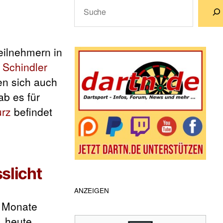
Suchen
Wenn die Ergebnisse der automatische
eilnehmern in
 Schindler
en sich auch
ab es für
urz
befindet
slicht
ANZEIGEN
n Monate
, heute