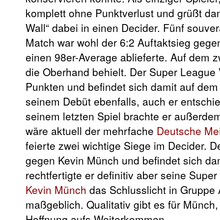
komplett ohne Punktverlust und grüßt dam
Wall“ dabei in einen Decider. Fünf souve
Match war wohl der 6:2 Auftaktsieg geg
einen 98er-Average ablieferte. Auf dem z
die Oberhand behielt. Der Super League 
Punkten und befindet sich damit auf dem
seinem Debüt ebenfalls, auch er entschied
seinem letzten Spiel brachte er außerde
wäre aktuell der mehrfache
Deutsche Mei
feierte zwei wichtige Siege im Decider. 
gegen Kevin Münch und befindet sich dam
rechtfertigte er definitiv aber seine Su
Kevin Münch
das Schlusslicht in Gruppe A
maßgeblich. Qualitativ gibt es für Münch
Hoffnung aufs Weiterkommen.