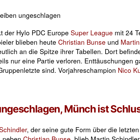
kt der Hylo PDC Europe
Super League
mit 24 T
ieler blieben heute
Christian Bunse
und
Martin
tlich an die Spitze ihrer Tabellen. Dort befind
weils nur eine Partie verloren. Enttäuschungen g
 Gruppenletzte sind. Vorjahreschampion
Nico K
 ungeschlagen, Münch ist Schlus
Schindler
, der seine gute Form über die letzte
r, neben
Christian Bunse
, blieb Martin Schindler