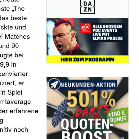
sste „The
das beste
eckte und
rei Matches
rund 90
ugte bei
9,9 in
envierter
ziert, er
in Spiel
amtaverage
der erfahrene
ng
nitiv noch