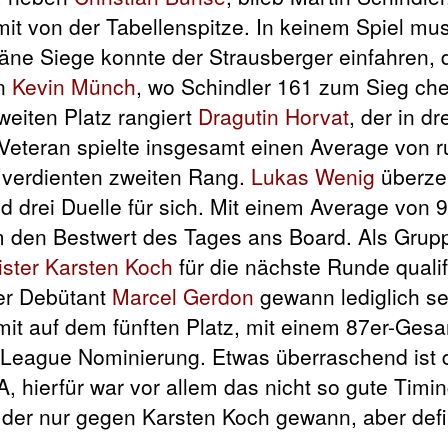
it von der Tabellenspitze. In keinem Spiel mu
räne Siege konnte der Strausberger einfahren, 
en
Kevin Münch
, wo Schindler 161 zum Sieg ch
weiten Platz rangiert
Dragutin Horvat
, der in d
Veteran spielte insgesamt einen Average von 
 verdienten zweiten Rang.
Lukas Wenig
überze
 drei Duelle für sich. Mit einem Average von 9
m den Bestwert des Tages ans Board. Als Grupp
ster
Karsten Koch
für die nächste Runde qualifi
Der Debütant
Marcel Gerdon
gewann lediglich se
it auf dem fünften Platz, mit einem 87er-Ges
per League Nominierung. Etwas überraschend ist 
, hierfür war vor allem das nicht so gute Timi
, der nur gegen Karsten Koch gewann, aber defi