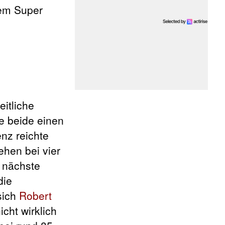
dem Super
eitliche
ie beide einen
nz reichte
ehen bei vier
e nächste
die
sich
Robert
cht wirklich