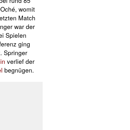
bei rund 85
 Oché, womit
letzten Match
inger war der
ei Spielen
fferenz ging
. Springer
in
verlief der
l
begnügen.