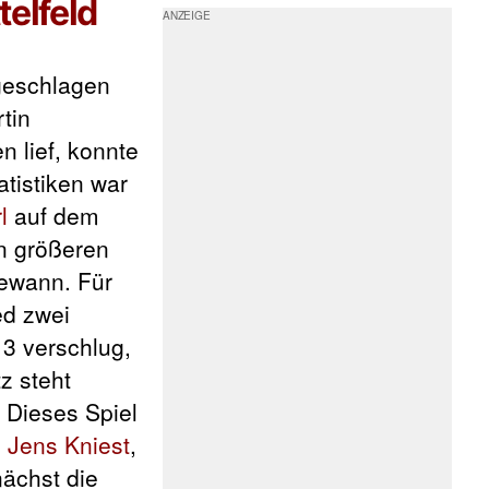
telfeld
ngeschlagen
tin
 lief, konnte
atistiken war
l
auf dem
en größeren
gewann. Für
ed zwei
 3 verschlug,
z steht
 Dieses Spiel
n
Jens Kniest
,
ächst die