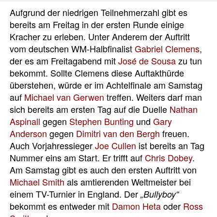
Aufgrund der niedrigen Teilnehmerzahl gibt es
bereits am Freitag in der ersten Runde einige
Kracher zu erleben. Unter Anderem der Auftritt
vom deutschen WM-Halbfinalist
Gabriel Clemens
,
der es am Freitagabend mit
José de Sousa
zu tun
bekommt. Sollte Clemens diese Auftakthürde
überstehen, würde er im Achtelfinale am Samstag
auf
Michael van Gerwen
treffen. Weiters darf man
sich bereits am ersten Tag auf die Duelle
Nathan
Aspinall
gegen
Stephen Bunting
und
Gary
Anderson
gegen
Dimitri van den Bergh
freuen.
Auch Vorjahressieger
Joe Cullen
ist bereits an Tag
Nummer eins am Start. Er trifft auf
Chris Dobey
.
Am Samstag gibt es auch den ersten Auftritt von
Michael Smith
als amtierenden Weltmeister bei
einem TV-Turnier in England. Der
„Bullyboy“
bekommt es entweder mit
Damon Heta
oder
Ross