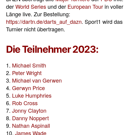
der
World Series
und der
European Tour
in voller
Länge live. Zur Bestellung:
https://dartn.de/darts_auf_dazn
. Sport1 wird das
Turnier nicht übertragen.
Die Teilnehmer 2023:
1.
Michael Smith
2.
Peter Wright
3.
Michael van Gerwen
4.
Gerwyn Price
5.
Luke Humphries
6.
Rob Cross
7.
Jonny Clayton
8.
Danny Noppert
9.
Nathan Aspinall
10.
James Wade