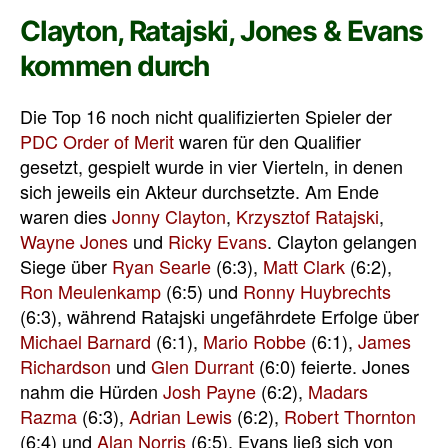
Clayton, Ratajski, Jones & Evans
kommen durch
Die Top 16 noch nicht qualifizierten Spieler der
PDC Order of Merit
waren für den Qualifier
gesetzt, gespielt wurde in vier Vierteln, in denen
sich jeweils ein Akteur durchsetzte. Am Ende
waren dies
Jonny Clayton
,
Krzysztof Ratajski
,
Wayne Jones
und
Ricky Evans
. Clayton gelangen
Siege über
Ryan Searle
(6:3),
Matt Clark
(6:2),
Ron Meulenkamp
(6:5) und
Ronny Huybrechts
(6:3), während Ratajski ungefährdete Erfolge über
Michael Barnard
(6:1),
Mario Robbe
(6:1),
James
Richardson
und
Glen Durrant
(6:0) feierte. Jones
nahm die Hürden
Josh Payne
(6:2),
Madars
Razma
(6:3),
Adrian Lewis
(6:2),
Robert Thornton
(6:4) und
Alan Norris
(6:5), Evans ließ sich von