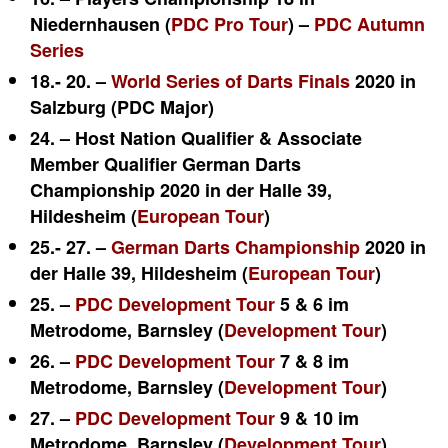
Niedernhausen
(
PDC Pro Tour
) –
PDC Autumn
Series
18.- 20. –
World Series of Darts Finals
2020 in
Salzburg (PDC Major)
24. – Host Nation Qualifier & Associate
Member Qualifier German Darts
Championship 2020 in der Halle 39,
Hildesheim (
European Tour
)
25.- 27. –
German Darts Championship
2020 in
der Halle 39, Hildesheim (
European Tour
)
25. –
PDC Development Tour
5 & 6 im
Metrodome, Barnsley (
Development Tour
)
26. –
PDC Development Tour
7 & 8 im
Metrodome, Barnsley (
Development Tour
)
27. –
PDC Development Tour
9 & 10 im
Metrodome, Barnsley (
Development Tour
)