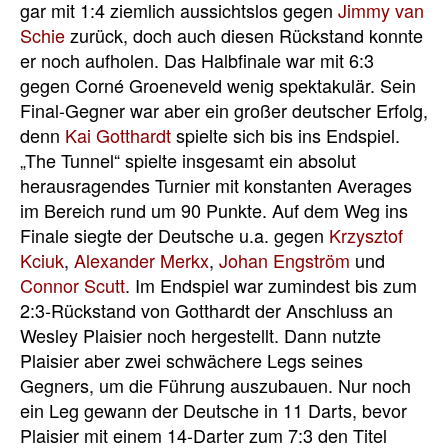
gar mit 1:4 ziemlich aussichtslos gegen
Jimmy van
Schie
zurück, doch auch diesen Rückstand konnte
er noch aufholen. Das Halbfinale war mit 6:3
gegen Corné Groeneveld wenig spektakulär. Sein
Final-Gegner war aber ein großer deutscher Erfolg,
denn
Kai Gotthardt
spielte sich bis ins Endspiel.
„The Tunnel“ spielte insgesamt ein absolut
herausragendes Turnier mit konstanten Averages
im Bereich rund um 90 Punkte. Auf dem Weg ins
Finale siegte der Deutsche u.a. gegen
Krzysztof
Kciuk
,
Alexander Merkx
,
Johan Engström
und
Connor Scutt
. Im Endspiel war zumindest bis zum
2:3-Rückstand von Gotthardt der Anschluss an
Wesley Plaisier noch hergestellt. Dann nutzte
Plaisier aber zwei schwächere Legs seines
Gegners, um die Führung auszubauen. Nur noch
ein Leg gewann der Deutsche in 11 Darts, bevor
Plaisier mit einem 14-Darter zum 7:3 den Titel