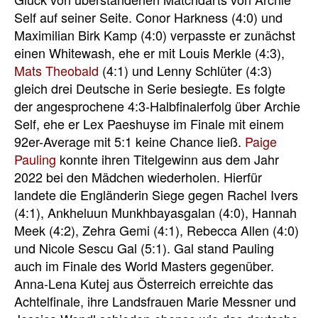
Self auf seiner Seite. Conor Harkness (4:0) und
Maximilian Birk Kamp (4:0) verpasste er zunächst
einen Whitewash, ehe er mit Louis Merkle (4:3),
Mats Theobald
(4:1) und Lenny Schlüter (4:3)
gleich drei Deutsche in Serie besiegte. Es folgte
der angesprochene 4:3-Halbfinalerfolg über Archie
Self, ehe er Lex Paeshuyse im Finale mit einem
92er-Average mit 5:1 keine Chance ließ.
Paige
Pauling
konnte ihren Titelgewinn aus dem Jahr
2022 bei den Mädchen wiederholen. Hierfür
landete die Engländerin Siege gegen Rachel Ivers
(4:1),
Ankheluun Munkhbayasgalan
(4:0), Hannah
Meek (4:2), Zehra Gemi (4:1), Rebecca Allen (4:0)
und Nicole Sescu Gal (5:1). Gal stand Pauling
auch im Finale des World Masters gegenüber.
Anna-Lena Kutej aus Österreich erreichte das
Achtelfinale, ihre Landsfrauen Marie Messner und