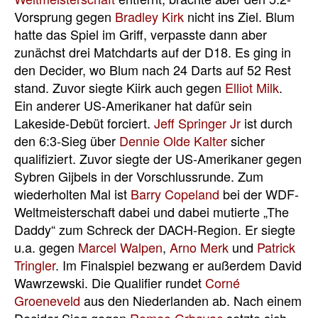
Vorsprung gegen
Bradley Kirk
nicht ins Ziel. Blum
hatte das Spiel im Griff, verpasste dann aber
zunächst drei Matchdarts auf der D18. Es ging in
den Decider, wo Blum nach 24 Darts auf 52 Rest
stand. Zuvor siegte Kiirk auch gegen
Elliot Milk
.
Ein anderer US-Amerikaner hat dafür sein
Lakeside-Debüt forciert.
Jeff Springer Jr
ist durch
den 6:3-Sieg über
Dennie Olde Kalter
sicher
qualifiziert. Zuvor siegte der US-Amerikaner gegen
Sybren Gijbels in der Vorschlussrunde. Zum
wiederholten Mal ist
Barry Copeland
bei der WDF-
Weltmeisterschaft dabei und dabei mutierte „The
Daddy“ zum Schreck der DACH-Region. Er siegte
u.a. gegen
Marcel Walpen
,
Arno Merk
und
Patrick
Tringler
. Im Finalspiel bezwang er außerdem David
Wawrzewski. Die Qualifier rundet
Corné
Groeneveld
aus den Niederlanden ab. Nach einem