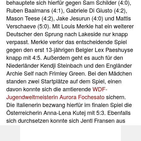
behauptete sich hierfür gegen Sam Schilder (4:0),
Ruben Baalmans (4:1), Gabriele Di Giusto (4:2),
Mason Teese (4:2), Jake Jesurun (4:0) und Mattis
Verschaeve (5:0). Mit Louis Merkle hat ein weiterer
Deutscher den Sprung nach Lakeside nur knapp
verpasst. Merkle verlor das entscheidende Spiel
gegen den erst 13-jährigen Belgier Lex Paeshuyse
knapp mit 4:5. Außerdem geht es auch für den
Niederländer Kendji Steinbach und den Engländer
Archie Self nach Frimley Green. Bei den Mädchen
standen zwei Startplätze auf dem Spiel, einen
davon konnte sich die amtierende
WDF-
Jugendweltmeisterin
Aurora Fochesato
sichern.
Die Italienerin bezwang hierfür im finalen Spiel die
Österreicherin Anna-Lena Kutej mit 5:3. Ebenfalls
sich durchsetzen konnte sich Jentl Fransen aus
Belgien, die ihr entscheidendes Spiel gegen die
Finnin Iida Lanko im Decider gewann. Als beste