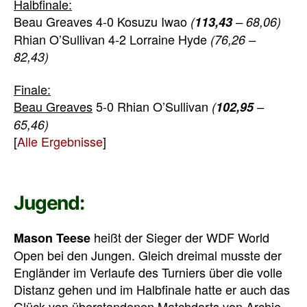
Halbfinale:
Beau Greaves 4-0 Kosuzu Iwao
(
113,43
– 68,06)
Rhian O’Sullivan 4-2 Lorraine Hyde
(76,26 –
82,43)
Finale:
Beau Greaves
5-0 Rhian O’Sullivan
(
102,95
–
65,46)
[
Alle Ergebnisse
]
Jugend:
heißt der Sieger der WDF World
Mason Teese
Open bei den Jungen. Gleich dreimal musste der
Engländer im Verlaufe des Turniers über die volle
Distanz gehen und im Halbfinale hatte er auch das
Glück von überstandenen Matchdarts von Archie