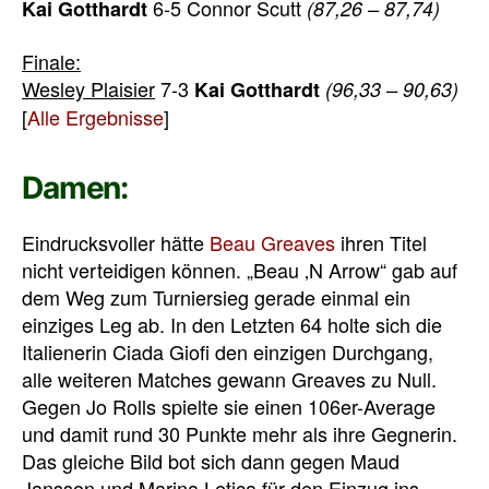
6-5 Connor Scutt
Kai Gotthardt
(87,26 – 87,74)
Finale:
Wesley Plaisier
7-3
Kai Gotthardt
(96,33 – 90,63)
[
Alle Ergebnisse
]
Damen:
Eindrucksvoller hätte
Beau Greaves
ihren Titel
nicht verteidigen können. „Beau ‚N Arrow“ gab auf
dem Weg zum Turniersieg gerade einmal ein
einziges Leg ab. In den Letzten 64 holte sich die
Italienerin Ciada Giofi den einzigen Durchgang,
alle weiteren Matches gewann Greaves zu Null.
Gegen Jo Rolls spielte sie einen 106er-Average
und damit rund 30 Punkte mehr als ihre Gegnerin.
Das gleiche Bild bot sich dann gegen Maud
Jansson und Marina Letica für den Einzug ins