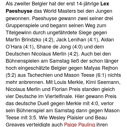
Als zweiter Belgier hat der erst 14-jährige
Lex
das World Masters bei den Jungen
Paeshuyse
gewonnen. Paeshuyse gewann zwei seiner drei
Gruppenspiele und begann seinen Weg zum
Titelgewinn durch ungefährdete Siege gegen
Martin Brindzko (4:2), Jack Lenihan (4:1), Aidan
O’Hara (4:1), Shane de Jong (4:0) und dem
Deutschen Nicolaus Merlin (4:2). Auch bei den
Bühnenspielen am Samstag ließ der schon länger
hoch eingeschätzte Belgier gegen Matyas Rejhon
(5:2) aus Tschechien und Mason Teese (6:1) nichts
mehr anbrennen. Mit Louis Merkle, Kimi Seemann,
Nicolaus Merlin und Florian Preis standen gleich
vier Deutsche im Viertelfinale. Hier gewann Preis
das deutsche Duell gegen Merkle mit 4:0, verlor
sein Bühnenspiel am Samstag dann gegen Mason
Teese mit 3:5. Wie Wesley Plaisier und Beau
Greaves verteidigte auch
Paige Pauling
ihren