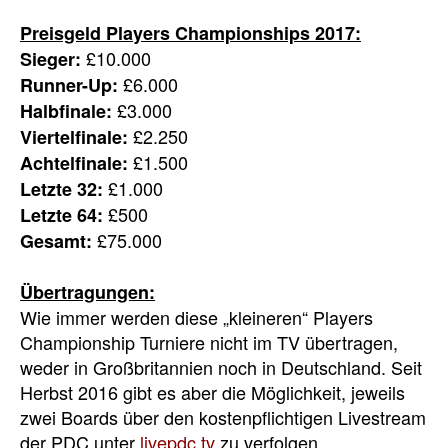
Preisgeld Players Championships 2017:
£10.000
Sieger:
£6.000
Runner-Up:
£3.000
Halbfinale:
£2.250
Viertelfinale:
£1.500
Achtelfinale:
£1.000
Letzte 32:
£500
Letzte 64:
£75.000
Gesamt:
Übertragungen:
Wie immer werden diese „kleineren“ Players
Championship Turniere nicht im TV übertragen,
weder in Großbritannien noch in Deutschland. Seit
Herbst 2016 gibt es aber die Möglichkeit, jeweils
zwei Boards über den kostenpflichtigen Livestream
der PDC unter
livepdc.tv
zu verfolgen.