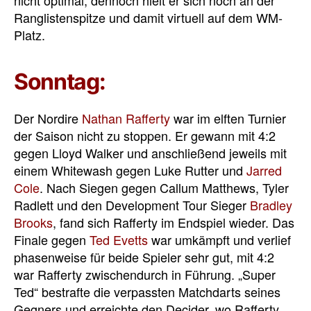
nicht optimal, dennoch hielt er sich noch an der
Ranglistenspitze und damit virtuell auf dem WM-
Platz.
Sonntag:
Der Nordire
Nathan Rafferty
war im elften Turnier
der Saison nicht zu stoppen. Er gewann mit 4:2
gegen Lloyd Walker und anschließend jeweils mit
einem Whitewash gegen Luke Rutter und
Jarred
Cole
. Nach Siegen gegen Callum Matthews, Tyler
Radlett und den Development Tour Sieger
Bradley
Brooks
, fand sich Rafferty im Endspiel wieder. Das
Finale gegen
Ted Evetts
war umkämpft und verlief
phasenweise für beide Spieler sehr gut, mit 4:2
war Rafferty zwischendurch in Führung. „Super
Ted“ bestrafte die verpassten Matchdarts seines
Gegners und erreichte den Decider, wo Rafferty