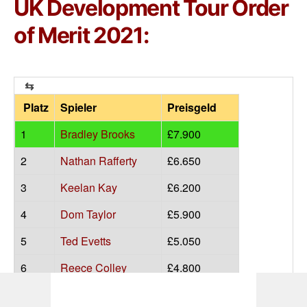
UK Development Tour Order
of Merit 2021:
Platz
Spieler
Preisgeld
1
Bradley Brooks
£7.900
2
Nathan Rafferty
£6.650
3
Keelan Kay
£6.200
4
Dom Taylor
£5.900
5
Ted Evetts
£5.050
6
Reece Colley
£4.800
7
Liam Meek
£4.800