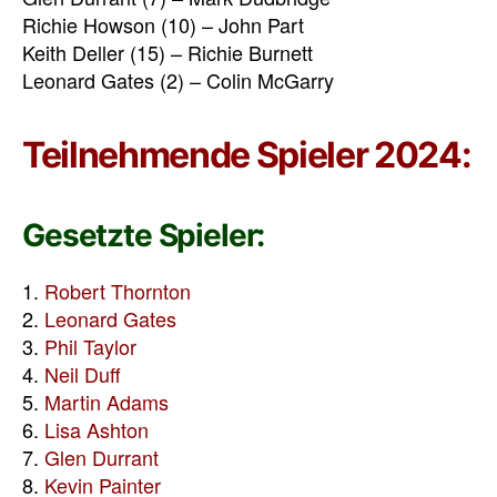
Richie Howson (10) – John Part
Keith Deller (15) – Richie Burnett
Leonard Gates (2) – Colin McGarry
Teilnehmende Spieler 2024:
Gesetzte Spieler:
1.
Robert Thornton
2.
Leonard Gates
3.
Phil Taylor
4.
Neil Duff
5.
Martin Adams
6.
Lisa Ashton
7.
Glen Durrant
8.
Kevin Painter