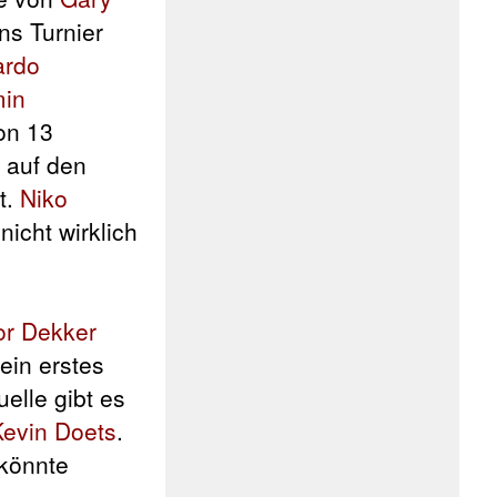
ns Turnier
ardo
min
on 13
 auf den
t.
Niko
nicht wirklich
or Dekker
ein erstes
elle gibt es
Kevin Doets
.
könnte