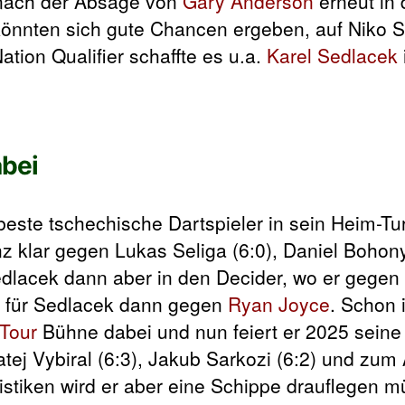
t nach der Absage von
Gary Anderson
erneut in 
könnten sich gute Chancen ergeben, auf Niko S
tion Qualifier schaffte es u.a.
Karel Sedlacek
abei
beste tschechische Dartspieler in sein Heim-Tu
anz klar gegen Lukas Seliga (6:0), Daniel Bohon
Sedlacek dann aber in den Decider, wo er gegen
 für Sedlacek dann gegen
Ryan Joyce
. Schon 
Tour
Bühne dabei und nun feiert er 2025 seine
ej Vybiral (6:3), Jakub Sarkozi (6:2) und zum
tistiken wird er aber eine Schippe drauflegen 