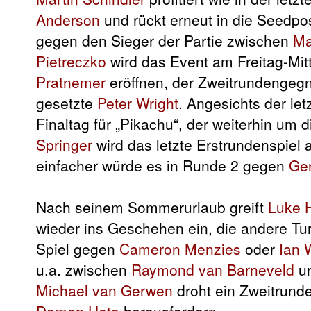
Anderson
und rückt erneut in die Seedpo
gegen den Sieger der Partie zwischen
Ma
Pietreczko
wird das Event am Freitag-Mit
Pratnemer
eröffnen, der Zweitrundengeg
gesetzte
Peter Wright
. Angesichts der le
Finaltag für „Pikachu“, der weiterhin um d
Springer
wird das letzte Erstrundenspie
einfacher würde es in Runde 2 gegen
Ge
Nach seinem Sommerurlaub greift
Luke 
wieder ins Geschehen ein, die andere Tur
Spiel gegen
Cameron Menzies
oder
Ian 
u.a. zwischen
Raymond van Barneveld
u
Michael van Gerwen
droht ein Zweitrund