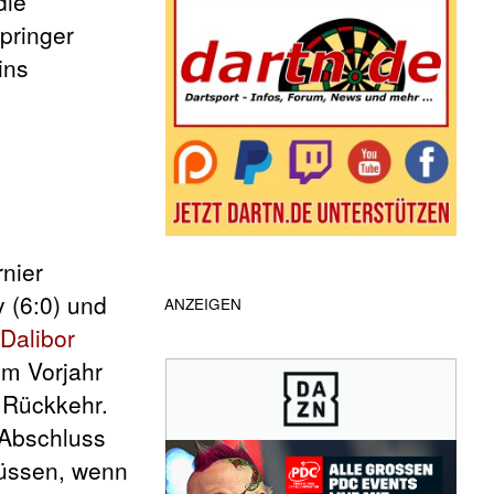
die
pringer
ins
rnier
y (6:0) und
ANZEIGEN
Dalibor
im Vorjahr
 Rückkehr.
 Abschluss
müssen, wenn