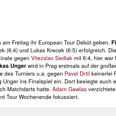
en am Freitag ihr European Tour Debüt geben.
F
ek (6:4) und Lukas Krecek (6:5) erfolgreich. Di
Finale gegen
Vitezslav Sedlak
mit 6:4, hier war
kas Unger
wird in Prag erstmals auf der groß
se des Turniers u.a. gegen
Pavel Drtil
keinerlei 
 Unger ins Finalspiel ein. Dort besiegte auch 
uch Matchdarts hatte.
Adam Gawlas
verzichtete
ent Tour Wochenende fokussiert.