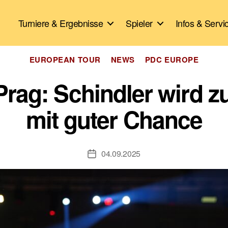
Turniere & Ergebnisse
Spieler
Infos & Servi
Kategorien
EUROPEAN TOUR
NEWS
PDC EUROPE
ag: Schindler wird z
mit guter Chance
04.09.2025
Veröffentlichungsdatum