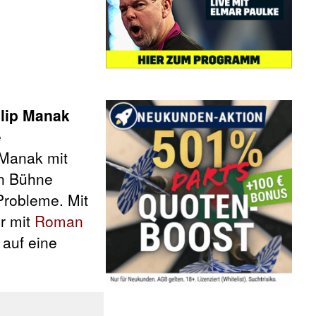
ilip Manak
e
 Manak mit
en Bühne
Probleme. Mit
er mit
Roman
 auf eine