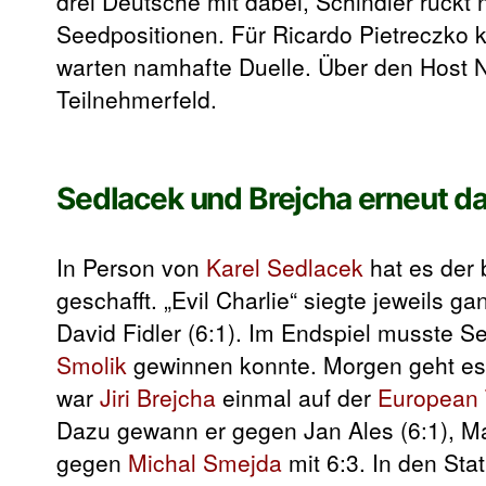
drei Deutsche mit dabei, Schindler rück
Seedpositionen. Für Ricardo Pietreczko 
warten namhafte Duelle. Über den Host Na
Teilnehmerfeld.
Sedlacek und Brejcha erneut d
In Person von
Karel Sedlacek
hat es der 
geschafft. „Evil Charlie“ siegte jeweils g
David Fidler (6:1). Im Endspiel musste 
Smolik
gewinnen konnte. Morgen geht es
war
Jiri Brejcha
einmal auf der
European 
Dazu gewann er gegen Jan Ales (6:1), Mat
gegen
Michal Smejda
mit 6:3. In den Sta