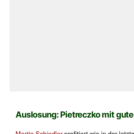
Auslosung: Pietreczko mit gut
Martin Schindler
profitiert wie in der le