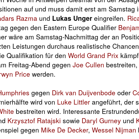
sitionen auf und muss damit erst am Samstag i
dars Razma
und
Lukas Unger
eingreifen.
Ric
tag gegen den Eastern Europe Qualifier
Benja
ner wäre am Samstag-Nachmittag der an Positi
tzten Leistungen durchaus realistische Chancen
ie Qualifikation für den
World Grand Prix
kämpf
l am Freitag-Abend gegen
Joe Cullen
bestreiten, 
rwyn Price
werden.
Humphries
gegen
Dirk van Duijvenbode
oder
C
nierhälfte wird von
Luke Littler
angeführt, der s
White
bestreiten wird. Interessante Erstrundendu
nd
Krzysztof Ratajski
sowie
Daryl Gurney
und
enspiel gegen
Mike De Decker
,
Wessel Nijman