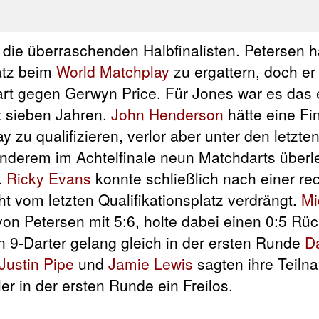
die überraschenden Halbfinalisten. Petersen h
atz beim
World Matchplay
zu ergattern, doch er 
t gegen Gerwyn Price. Für Jones war es das 
st sieben Jahren.
John Henderson
hätte eine Fi
 zu qualifizieren, verlor aber unter den letzte
anderem im Achtelfinale neun Matchdarts überl
.
Ricky Evans
konnte schließlich nach einer rec
 vom letzten Qualifikationsplatz verdrängt.
Mi
von Petersen mit 5:6, holte dabei einen 0:5 Rü
n 9-Darter gelang gleich in der ersten Runde
D
Justin Pipe
und
Jamie Lewis
sagten ihre Teiln
ler in der ersten Runde ein Freilos.