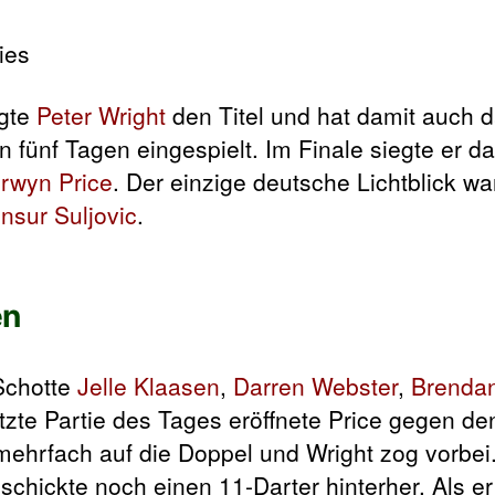
gte
Peter Wright
den Titel und hat damit auch 
n fünf Tagen eingespielt. Im Finale siegte er d
rwyn Price
. Der einzige deutsche Lichtblick w
nsur Suljovic
.
en
Schotte
Jelle Klaasen
,
Darren Webster
,
Brenda
etzte Partie des Tages eröffnete Price gegen de
mehrfach auf die Doppel und Wright zog vorbei.
schickte noch einen 11-Darter hinterher. Als er