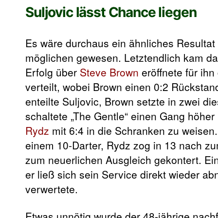
Suljovic lässt Chance liegen
Es wäre durchaus ein ähnliches Resultat
möglichen gewesen. Letztendlich kam das
Erfolg über
Steve Brown
eröffnete für ih
verteilt, wobei Brown einen 0:2 Rückstan
enteilte Suljovic, Brown setzte in zwei d
schaltete „The Gentle“ einen Gang höher
Rydz
mit 6:4 in die Schranken zu weisen.
einem 10-Darter, Rydz zog in 13 nach zu
zum neuerlichen Ausgleich gekontert. Ein
er ließ sich sein Service direkt wieder
verwertete.
Etwas unnötig wurde der 48-jährige nac