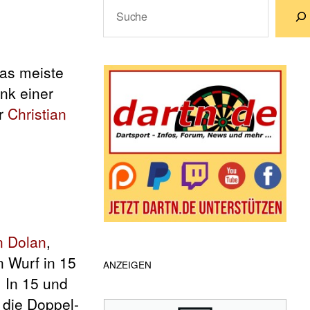
Suchen
Wenn die Ergebnisse der automatische
das meiste
ank einer
ar
Christian
n Dolan
,
n Wurf in 15
ANZEIGEN
 In 15 und
 die Doppel-