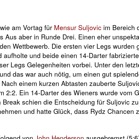
 wie am Vortag für
Mensur Suljovic
im Bereich 
 Aus aber in Runde Drei. Einen eher unspekta
n den Wettbewerb. Die ersten vier Legs wurden 
d aufholte und beide einen 14-Darter fabrizier
ieser Legs Gelegenheiten vorbei. Unter den letz
 und das war auch nötig, um einen gut spielen
 Nach einem kurzen Abtasten zauberte Suljovic
m 2:2. Ein 14-Darter des Wieners wurde vom G
 Break schien die Entscheidung für Suljovic zu
 abnehmen und hatte Glück, dass Rydz Chancen z
hfolgend von
John Henderson
ausgebremst (5:6)