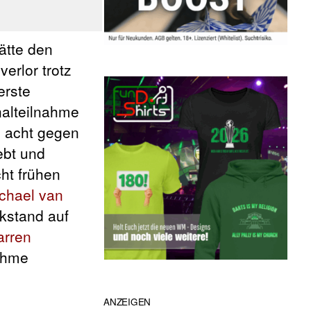
ätte den
verlor trotz
erste
nalteilnahme
n acht gegen
ebt und
ht frühen
chael van
ckstand auf
arren
ahme
ANZEIGEN