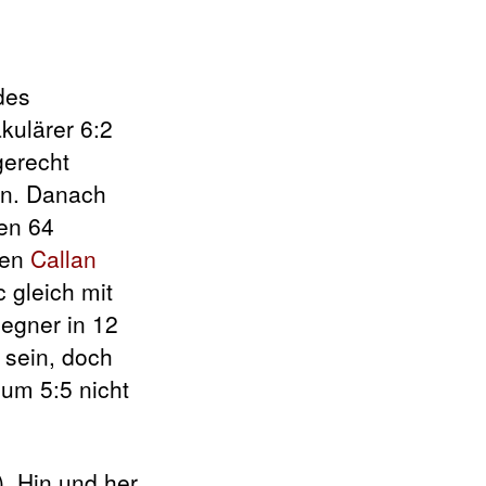
des
kulärer 6:2
gerecht
ten. Danach
ten 64
den
Callan
 gleich mit
egner in 12
 sein, doch
um 5:5 nicht
. Hin und her