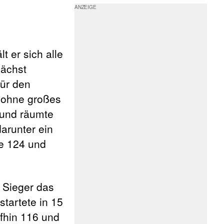
t er sich alle
nächst
für den
g ohne großes
 und räumte
arunter ein
ie 124 und
1 Sieger das
startete in 15
fhin 116 und