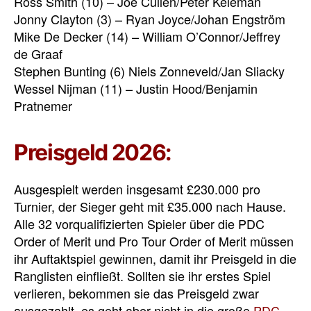
Ross Smith (10) – Joe Cullen/Peter Keleman
Jonny Clayton (3) – Ryan Joyce/Johan Engström
Mike De Decker (14) – William O’Connor/Jeffrey
de Graaf
Stephen Bunting (6) Niels Zonneveld/Jan Sliacky
Wessel Nijman (11) – Justin Hood/Benjamin
Pratnemer
Preisgeld 2026:
Ausgespielt werden insgesamt £230.000 pro
Turnier, der Sieger geht mit £35.000 nach Hause.
Alle 32 vorqualifizierten Spieler über die PDC
Order of Merit und Pro Tour Order of Merit müssen
ihr Auftaktspiel gewinnen, damit ihr Preisgeld in die
Ranglisten einfließt. Sollten sie ihr erstes Spiel
verlieren, bekommen sie das Preisgeld zwar
ausgezahlt, es geht aber nicht in die
große
PDC