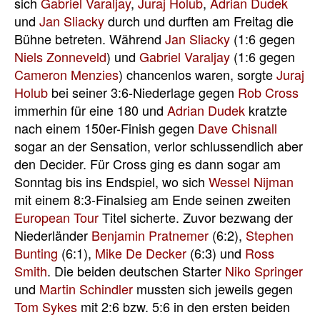
sich
Gabriel Varaljay
,
Juraj Holub
,
Adrian Dudek
und
Jan Sliacky
durch und durften am Freitag die
Bühne betreten. Während
Jan Sliacky
(1:6 gegen
Niels Zonneveld
) und
Gabriel Varaljay
(1:6 gegen
Cameron Menzies
) chancenlos waren, sorgte
Juraj
Holub
bei seiner 3:6-Niederlage gegen
Rob Cross
immerhin für eine 180 und
Adrian Dudek
kratzte
nach einem 150er-Finish gegen
Dave Chisnall
sogar an der Sensation, verlor schlussendlich aber
den Decider. Für Cross ging es dann sogar am
Sonntag bis ins Endspiel, wo sich
Wessel Nijman
mit einem 8:3-Finalsieg am Ende seinen zweiten
European Tour
Titel sicherte. Zuvor bezwang der
Niederländer
Benjamin Pratnemer
(6:2),
Stephen
Bunting
(6:1),
Mike De Decker
(6:3) und
Ross
Smith
. Die beiden deutschen Starter
Niko Springer
und
Martin Schindler
mussten sich jeweils gegen
Tom Sykes
mit 2:6 bzw. 5:6 in den ersten beiden