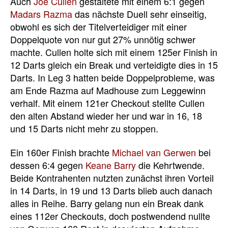
Auch
Joe Cullen
gestaltete mit einem 6:1 gegen
Madars Razma
das nächste Duell sehr einseitig,
obwohl es sich der Titelverteidiger mit einer
Doppelquote von nur gut 27% unnötig schwer
machte. Cullen holte sich mit einem 125er Finish in
12 Darts gleich ein Break und verteidigte dies in 15
Darts. In Leg 3 hatten beide Doppelprobleme, was
am Ende Razma auf Madhouse zum Leggewinn
verhalf. Mit einem 121er Checkout stellte Cullen
den alten Abstand wieder her und war in 16, 18
und 15 Darts nicht mehr zu stoppen.
Ein 160er Finish brachte
Michael van Gerwen
bei
dessen 6:4 gegen
Keane Barry
die Kehrtwende.
Beide Kontrahenten nutzten zunächst ihren Vorteil
in 14 Darts, in 19 und 13 Darts blieb auch danach
alles in Reihe. Barry gelang nun ein Break dank
eines 112er Checkouts, doch postwendend nullte