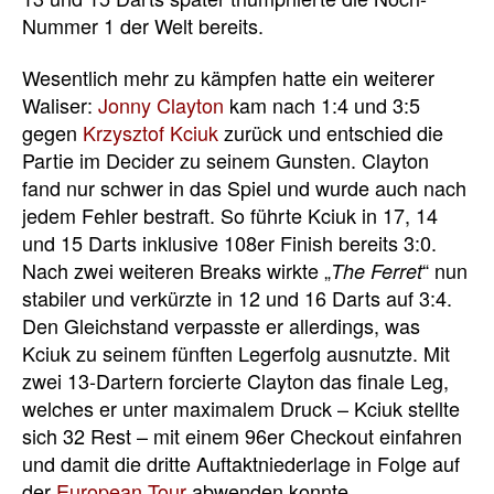
Nummer 1 der Welt bereits.
Wesentlich mehr zu kämpfen hatte ein weiterer
Waliser:
Jonny Clayton
kam nach 1:4 und 3:5
gegen
Krzysztof Kciuk
zurück und entschied die
Partie im Decider zu seinem Gunsten. Clayton
fand nur schwer in das Spiel und wurde auch nach
jedem Fehler bestraft. So führte Kciuk in 17, 14
und 15 Darts inklusive 108er Finish bereits 3:0.
Nach zwei weiteren Breaks wirkte „
“ nun
The Ferret
stabiler und verkürzte in 12 und 16 Darts auf 3:4.
Den Gleichstand verpasste er allerdings, was
Kciuk zu seinem fünften Legerfolg ausnutzte. Mit
zwei 13-Dartern forcierte Clayton das finale Leg,
welches er unter maximalem Druck – Kciuk stellte
sich 32 Rest – mit einem 96er Checkout einfahren
und damit die dritte Auftaktniederlage in Folge auf
der
European Tour
abwenden konnte.