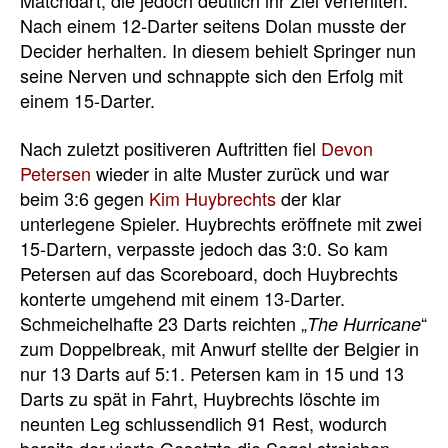
Matchdart, die jedoch deutlich ihr Ziel verfehlten.
Nach einem 12-Darter seitens Dolan musste der
Decider herhalten. In diesem behielt Springer nun
seine Nerven und schnappte sich den Erfolg mit
einem 15-Darter.
Nach zuletzt positiveren Auftritten fiel
Devon
Petersen
wieder in alte Muster zurück und war
beim 3:6 gegen
Kim Huybrechts
der klar
unterlegene Spieler. Huybrechts eröffnete mit zwei
15-Dartern, verpasste jedoch das 3:0. So kam
Petersen auf das Scoreboard, doch Huybrechts
konterte umgehend mit einem 13-Darter.
Schmeichelhafte 23 Darts reichten „
“
The Hurricane
zum Doppelbreak, mit Anwurf stellte der Belgier in
nur 13 Darts auf 5:1. Petersen kam in 15 und 13
Darts zu spät in Fahrt, Huybrechts löschte im
neunten Leg schlussendlich 91 Rest, wodurch
bereits der vierte Gesetzte die Segel streichen