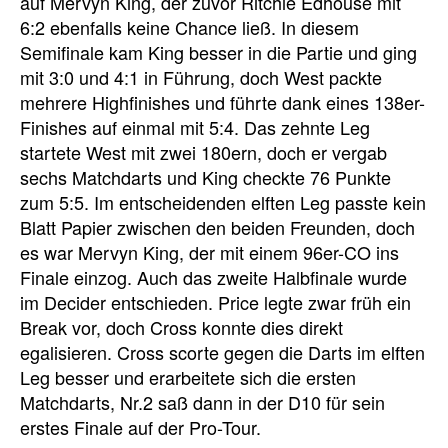
auf Mervyn King, der zuvor Ritchie Edhouse mit
6:2 ebenfalls keine Chance ließ. In diesem
Semifinale kam King besser in die Partie und ging
mit 3:0 und 4:1 in Führung, doch West packte
mehrere Highfinishes und führte dank eines 138er-
Finishes auf einmal mit 5:4. Das zehnte Leg
startete West mit zwei 180ern, doch er vergab
sechs Matchdarts und King checkte 76 Punkte
zum 5:5. Im entscheidenden elften Leg passte kein
Blatt Papier zwischen den beiden Freunden, doch
es war Mervyn King, der mit einem 96er-CO ins
Finale einzog. Auch das zweite Halbfinale wurde
im Decider entschieden. Price legte zwar früh ein
Break vor, doch Cross konnte dies direkt
egalisieren. Cross scorte gegen die Darts im elften
Leg besser und erarbeitete sich die ersten
Matchdarts, Nr.2 saß dann in der D10 für sein
erstes Finale auf der Pro-Tour.