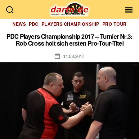
Dartn.de
Kategorien
NEWS
PDC
PLAYERS CHAMPIONSHIP
PRO TOUR
PDC Players Championship 2017 – Turnier Nr.3:
Rob Cross holt sich ersten Pro-Tour-Titel
11.03.2017
Veröffentlichungsdatum