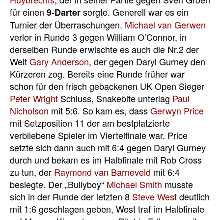
für einen
sorgte. Generell war es ein
9-Darter
Turnier der Überraschungen.
Michael van Gerwen
verlor in Runde 3 gegen William O’Connor, in
derselben Runde erwischte es auch die Nr.2 der
Welt
Gary Anderson
, der gegen Daryl Gurney den
Kürzeren zog. Bereits eine Runde früher war
schon für den frisch gebackenen UK Open Sieger
Peter Wright
Schluss, Snakebite unterlag
Paul
Nicholson
mit 5:6. So kam es, dass
Gerwyn Price
mit Setzposition 11 der am bestplatzierte
verbliebene Spieler im Viertelfinale war. Price
setzte sich dann auch mit 6:4 gegen Daryl Gurney
durch und bekam es im Halbfinale mit Rob Cross
zu tun, der
Raymond van Barneveld
mit 6:4
besiegte. Der „Bullyboy“
Michael Smith
musste
sich in der Runde der letzten 8
Steve West
deutlich
mit 1:6 geschlagen geben, West traf im Halbfinale