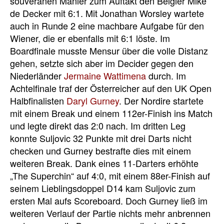
souveränen Manier zum Auftakt den Belgier Mike
de Decker mit 6:1. Mit Jonathan Worsley wartete
auch in Runde 2 eine machbare Aufgabe für den
Wiener, die er ebenfalls mit 6:1 löste. Im
Boardfinale musste Mensur über die volle Distanz
gehen, setzte sich aber im Decider gegen den
Niederländer
Jermaine Wattimena
durch. Im
Achtelfinale traf der Österreicher auf den UK Open
Halbfinalisten
Daryl Gurney
. Der Nordire startete
mit einem Break und einem 112er-Finish ins Match
und legte direkt das 2:0 nach. Im dritten Leg
konnte Suljovic 32 Punkte mit drei Darts nicht
checken und Gurney bestrafte dies mit einem
weiteren Break. Dank eines 11-Darters erhöhte
„The Superchin“ auf 4:0, mit einem 88er-Finish auf
seinem Lieblingsdoppel D14 kam Suljovic zum
ersten Mal aufs Scoreboard. Doch Gurney ließ im
weiteren Verlauf der Partie nichts mehr anbrennen