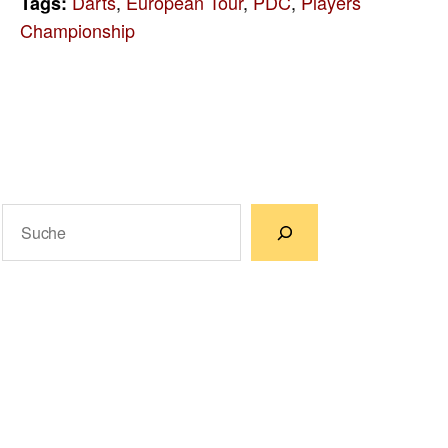
Darts
,
European Tour
,
PDC
,
Players
Tags:
Championship
Suchen
Wenn die Ergebnisse der automatischen Vervollständigun