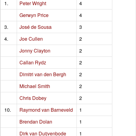
1.
Peter Wright
4
Gerwyn Price
4
3.
José de Sousa
3
4.
Joe Cullen
2
Jonny Clayton
2
Callan Rydz
2
Dimitri van den Bergh
2
Michael Smith
2
Chris Dobey
2
10.
Raymond van Barneveld
1
Brendan Dolan
1
Dirk van Duijvenbode
1