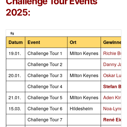
Challenge Tour Events
2025:
Datum
Event
Ort
Gewinner
19.01.
Challenge Tour 1
Milton Keynes
Richie Burn
Challenge Tour 2
Danny Jan
20.01.
Challenge Tour 3
Milton Keynes
Oskar Luka
Challenge Tour 4
Stefan Bel
21.01.
Challenge Tour 5
Milton Keynes
Aden Kirk
15.03.
Challenge Tour 6
Hildesheim
Noa-Lynn v
Challenge Tour 7
René Eida