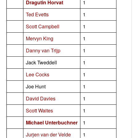
Dragutin Horvat
1
Ted Evetts
1
Scott Campbell
1
Mervyn King
1
Danny van Trijp
1
Jack Tweddell
1
Lee Cocks
1
Joe Hunt
1
David Davies
1
Scott Waites
1
Michael Unterbuchner
1
Jurjen van der Velde
1