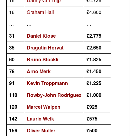
15
Danny van Trijp
£4.725
16
Graham Hall
£4.600
…
…
…
31
Daniel Klose
£2.775
35
Dragutin Horvat
£2.650
60
Bruno Stöckli
£1.825
78
Arno Merk
£1.450
91
Kevin Troppmann
£1.225
110
Rowby-John Rodriguez
£1.000
120
Marcel Walpen
£925
142
Laurin Welk
£575
156
Oliver Müller
£500