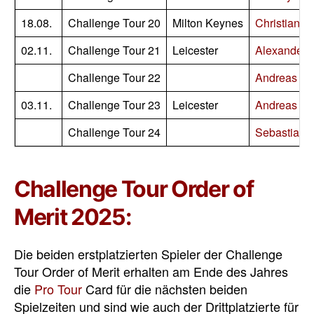
18.08.
Challenge Tour 20
Milton Keynes
Christian Ki
02.11.
Challenge Tour 21
Leicester
Alexander 
Challenge Tour 22
Andreas Ha
03.11.
Challenge Tour 23
Leicester
Andreas Ha
Challenge Tour 24
Sebastian B
Challenge Tour Order of
Merit 2025:
Die beiden erstplatzierten Spieler der Challenge
Tour Order of Merit erhalten am Ende des Jahres
die
Pro Tour
Card für die nächsten beiden
Spielzeiten und sind wie auch der Drittplatzierte für