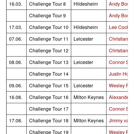
16.03.
Challenge Tour 8
Hildesheim
Andy Boult
Challenge Tour 9
Andy Boult
17.03.
Challenge Tour 10
Hildesheim
Lee Cocks
07.06.
Challenge Tour 11
Leicester
Christian Ki
Challenge Tour 12
Christian Ki
08.06.
Challenge Tour 13
Leicester
Connor Scu
Challenge Tour 14
Justin Hoo
09.06.
Challenge Tour 15
Leicester
Wesley Plai
16.08.
Challenge Tour 16
Milton Keynes
Alexander 
Challenge Tour 17
Connor Scu
17.08.
Challenge Tour 18
Milton Keynes
Jimmy van 
Challenge Tour 19
Wesley Plai