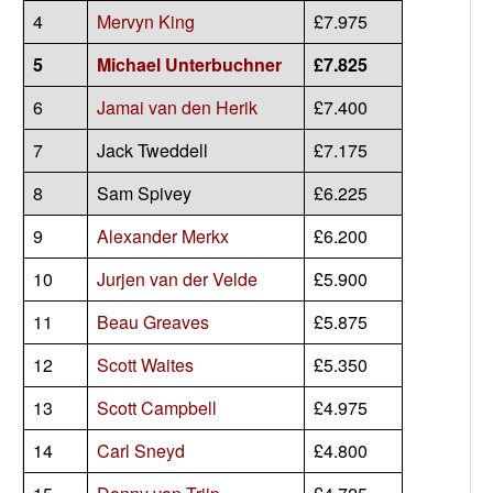
4
Mervyn King
£7.975
5
Michael Unterbuchner
£7.825
6
Jamai van den Herik
£7.400
7
Jack Tweddell
£7.175
8
Sam Spivey
£6.225
9
Alexander Merkx
£6.200
10
Jurjen van der Velde
£5.900
11
Beau Greaves
£5.875
12
Scott Waites
£5.350
13
Scott Campbell
£4.975
14
Carl Sneyd
£4.800