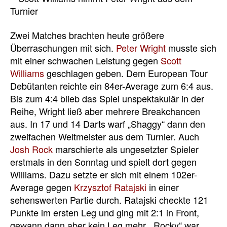
Zwei Matches brachten heute größere
Überraschungen mit sich.
Peter Wright
musste sich
mit einer schwachen Leistung gegen
Scott
Williams
geschlagen geben. Dem European Tour
Debütanten reichte ein 84er-Average zum 6:4 aus.
Bis zum 4:4 blieb das Spiel unspektakulär in der
Reihe, Wright ließ aber mehrere Breakchancen
aus. In 17 und 14 Darts warf „Shaggy“ dann den
zweifachen Weltmeister aus dem Turnier. Auch
Josh Rock
marschierte als ungesetzter Spieler
erstmals in den Sonntag und spielt dort gegen
Williams. Dazu setzte er sich mit einem 102er-
Average gegen
Krzysztof Ratajski
in einer
sehenswerten Partie durch. Ratajski checkte 121
Punkte im ersten Leg und ging mit 2:1 in Front,
gewann dann aber kein Leg mehr. „Rocky“ war