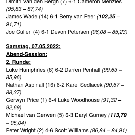
Dimitri Van den Bergh (7) 6-1 Cameron Menzies
(95,83 – 87,74)
James Wade (14) 6-1 Berry van Peer
(
102,25
–
91,71)
Joe Cullen (4) 6-1 Devon Petersen
(96,08 – 85,23)
Samstag
, 07.05.2022:
Abend-Session:
2. Runde:
Luke Humphries (8) 6-2 Darren Penhall
(99,63 –
85,96)
Nathan Aspinall (16) 6-2 Karel Sedlacek
(90,67 –
88,37)
Gerwyn Price (1) 6-4 Luke Woodhouse
(91,32 –
92,69)
Michael van Gerwen (5) 6-3 Daryl Gurney
(
113,79
– 95,04)
Peter Wright (2) 4-6 Scott Williams
(86,84 – 84,91)