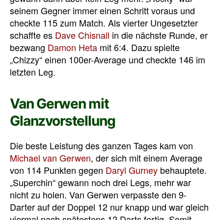
seinem Gegner immer einen Schritt voraus und
checkte 115 zum Match. Als vierter Ungesetzter
schaffte es
Dave Chisnall
in die nächste Runde, er
bezwang
Damon Heta
mit 6:4. Dazu spielte
„Chizzy“ einen 100er-Average und checkte 146 im
letzten Leg.
Van Gerwen mit
Glanzvorstellung
Die beste Leistung des ganzen Tages kam von
Michael van Gerwen
, der sich mit einem Average
von 114 Punkten gegen
Daryl Gurney
behauptete.
„Superchin“ gewann noch drei Legs, mehr war
nicht zu holen. Van Gerwen verpasste den 9-
Darter auf der Doppel 12 nur knapp und war gleich
viermal nach spätestens 12 Darts fertig. Somit