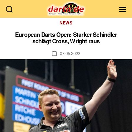
Dartn.de
Kategorien
NEWS
European Darts Open: Starker Schindler
schlägt Cross, Wright raus
07.05.2022
Veröffentlichungsdatum