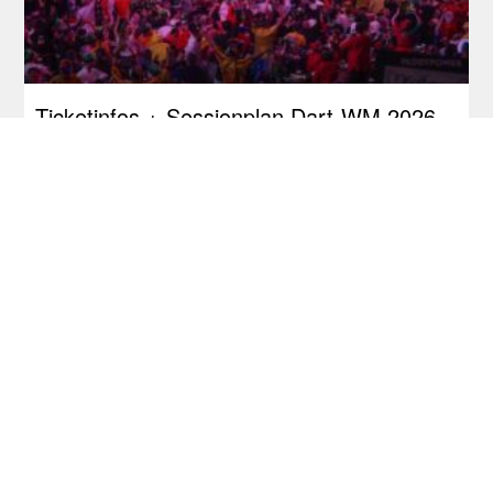
Ticketinfos + Sessionplan Dart-WM 2026
Dart Turniere - Hungarian Darts Trophy