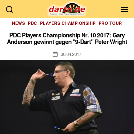
Dartn.de
Kategorien
NEWS
PDC
PLAYERS CHAMPIONSHIP
PRO TOUR
PDC Players Championship Nr. 10 2017: Gary
Anderson gewinnt gegen "9-Dart" Peter Wright
30.04.2017
Veröffentlichungsdatum