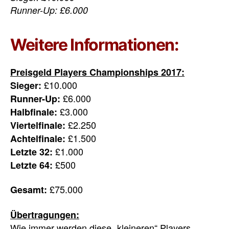
Runner-Up: £6.000
Weitere Informationen:
Preisgeld Players Championships 2017:
£10.000
Sieger:
£6.000
Runner-Up:
£3.000
Halbfinale:
£2.250
Viertelfinale:
£1.500
Achtelfinale:
£1.000
Letzte 32:
£500
Letzte 64:
£75.000
Gesamt:
Übertragungen:
Wie immer werden diese „kleineren“ Players