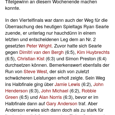
Titelgewinn an diesem Wochenende machen
konnte.
In den Viertelfinals war dann auch der Weg für die
Überraschung des heutigen Spieltags Ryan Searle
zuende, er unterlag nur hauchdünn in einem
letzten und entscheidenen Leg dem an Nr. 2
gesetzten
Peter Wright
. Zuvor hatte sich Searle
gegen
Dimitri van den Bergh
(6:5),
Kim Huybrechts
(6:5),
Christian Kist
(6:3) und Simon Preston (6:4)
durchsetzen können. Bemerkenswert ebenfalls der
Run von
Steve West
, der sich von zuletzt
schwächeren Leistungen erholt zeigte. Sein Weg
ins Halbfinale ging über
Jamie Lewis
(6:2),
John
Henderson
(6:3),
John Michael
(6:2),
Robbie
Green
(6:5) und
Alan Norris
(6:3), bevor er im
Halbfinale dann auf
Gary Anderson
traf. Aber
Anderson erwies sich dann doch als zu stark für