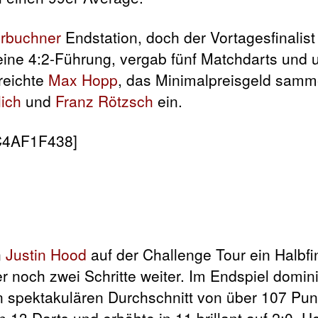
erbuchner
Endstation, doch der Vortagesfinalist 
eine 4:2-Führung, vergab fünf Matchdarts und u
rreichte
Max Hopp
, das Minimalpreisgeld samm
lich
und
Franz Rötzsch
ein.
C4AF1F438]
n
Justin Hood
auf der Challenge Tour ein Halbfi
r noch zwei Schritte weiter. Im Endspiel domini
n spektakulären Durchschnitt von über 107 Pu