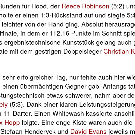
 Runden für Hood, der
Reece Robinson
(5:2) u
 holte er einen 1:3-Rückstand auf und siegte 5:
 leichter von der Hand ging. Absolut herausra
finale, in dem er 112,16 Punkte im Schnitt spie
s ergebnistechnische Kunststück gelang auch
nale mit dem gestrigen Doppelsieger
Christian K
sehr erfolgreicher Tag, nur fehlte auch hier wi
 einen übermächtigen Gegner gab. Anfangs tat
tungstechnisch etwas schwerer, nahm aber de
ely
(5:3). Dank einer klaren Leistungssteigeru
en 11-Darter. Einen Whitewash kassierte ansc
x Hopp
folgte. Eine enge Kiste waren auch die 
es Stefaan Henderyck und
David Evans
jeweils mi