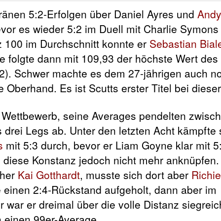
eränen 5:2-Erfolgen über Daniel Ayres und
Andy
evor es wieder 5:2 im Duell mit Charlie Symons
z 100 im Durchschnitt konnte er
Sebastian Bial
ale folgte dann mit 109,93 der höchste Wert de
5:2). Schwer machte es dem 27-jährigen auch 
ie Oberhand. Es ist Scutts erster Titel bei dieser
 Wettbewerb, seine Averages pendelten zwisc
 drei Legs ab. Unter den letzten Acht kämpfte 
s
mit 5:3 durch, bevor er Liam Goyne klar mit 5:
n diese Konstanz jedoch nicht mehr anknüpfen.
cher
Kai Gotthardt
, musste sich dort aber
Richie
e einen 2:4-Rückstand aufgeholt, dann aber im
 war er dreimal über die volle Distanz siegreic
h einen 99er-Average.