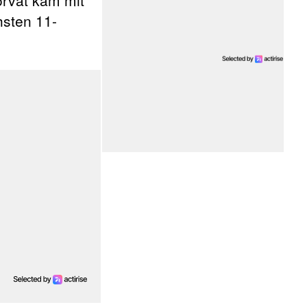
orvat kam mit
hsten 11-