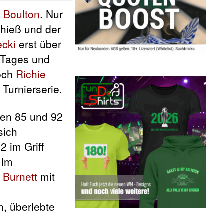
 Boulton
. Nur
 hieß und der
ecki
erst über
s Tages und
noch
Richie
 Turnierserie.
hen 85 und 92
sich
2 im Griff
 Im
 Burnett
mit
h, überlebte