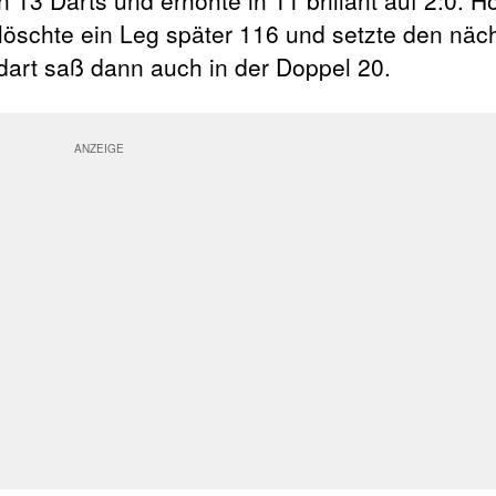
 13 Darts und erhöhte in 11 brillant auf 2:0. H
löschte ein Leg später 116 und setzte den näc
dart saß dann auch in der Doppel 20.