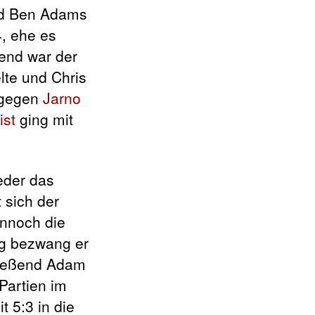
nd Ben Adams
4, ehe es
gend war der
lte und Chris
 gegen
Jarno
ist
ging mit
eder das
 sich der
nnoch die
ng bezwang er
hließend Adam
Partien im
t 5:3 in die