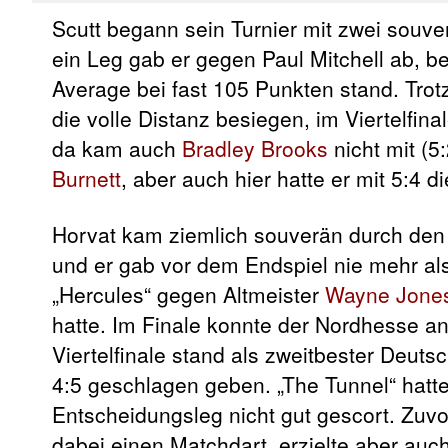
Scutt begann sein Turnier mit zwei souv
ein Leg gab er gegen Paul Mitchell ab, b
Average bei fast 105 Punkten stand. Trot
die volle Distanz besiegen, im Viertelfin
da kam auch
Bradley Brooks
nicht mit (
Burnett
, aber auch hier hatte er mit 5:4 d
Horvat kam ziemlich souverän durch den
und er gab vor dem Endspiel nie mehr als
„Hercules“ gegen Altmeister
Wayne Jone
hatte. Im Finale konnte der Nordhesse a
Viertelfinale stand als zweitbester Deuts
4:5 geschlagen geben. „The Tunnel“ hatt
Entscheidungsleg nicht gut gescort. Zuvor
dabei einen Matchdart, erzielte aber auc