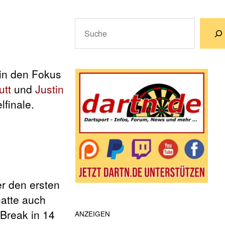
Suchen
Wenn die Ergebnisse der automatische
in den Fokus
utt
und
Justin
lfinale.
r den ersten
hatte auch
 Break in 14
ANZEIGEN