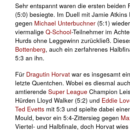
Sehr entspannt waren die ersten beiden
(5:0) besiegte. Im Duell mit Jamie Atkins
gegen
Michael Unterbuchner
(5:1) wieder
viermalige
Q-School
-Teilnehmer im Achtel
Hurds ohne Leggewinn zurückließ. Diese
Bottenberg
, auch ein zerfahrenes Halbfi
5:3 an ihn.
Für
Dragutin Horvat
war es insgesamt ein 
letzte Quentchen. Wobei es diesmal auch
amtierende
Super League
Champion Leis
Hürden Lloyd Walker (5:2) und
Eddie Lov
Ted Evetts
mit 5:3 und spielte dabei ein
Mould, bevor ein 5:4-Zittersieg gegen
Ma
Viertel- und Halbfinale, doch Horvat wi