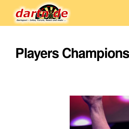
Dartn.de
Players Championsh