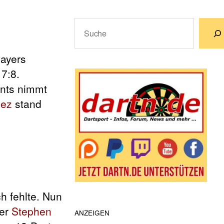
Suchen
Wenn die Ergebnisse der automatische
layers
7:8.
ents nimmt
uez
stand
h fehlte. Nun
 er
Stephen
ANZEIGEN