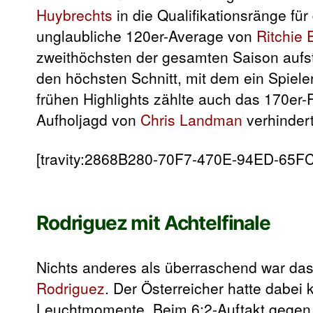
Huybrechts
in die Qualifikationsränge fü
unglaubliche 120er-Average von
Ritchie
zweithöchsten der gesamten Saison aufst
den höchsten Schnitt, mit dem ein Spiele
frühen Highlights zählte auch das 170er-
Aufholjagd von
Chris Landman
verhindert
[travity:2868B280-70F7-470E-94ED-65F
Rodriguez mit Achtelfinale
Nichts anderes als überraschend war das 
Rodriguez
. Der Österreicher hatte dabe
Leuchtmomente. Beim 6:2-Auftakt gege