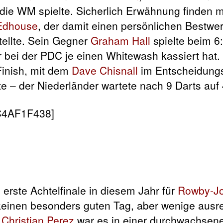
r die WM spielte. Sicherlich Erwähnung finden 
 Edhouse
, der damit einen persönlichen Bestwe
ellte. Sein Gegner
Graham Hall
spielte beim 6
r bei der PDC je einen Whitewash kassiert hat.
Finish, mit dem
Dave Chisnall
im Entscheidungs
e – der Niederländer wartete nach 9 Darts auf 
C4AF1F438]
erste Achtelfinale in diesem Jahr für
Rowby-J
i keinen besonders guten Tag, aber wenige aus
n
Christian Perez
war es in einer durchwachsene