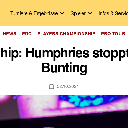
Turniere & Ergebnisse
Spieler
Infos & Servi
Kategorien
NEWS
PDC
PLAYERS CHAMPIONSHIP
PRO TOUR
ip: Humphries stoppt 
Bunting
03.10.2024
Veröffentlichungsdatum