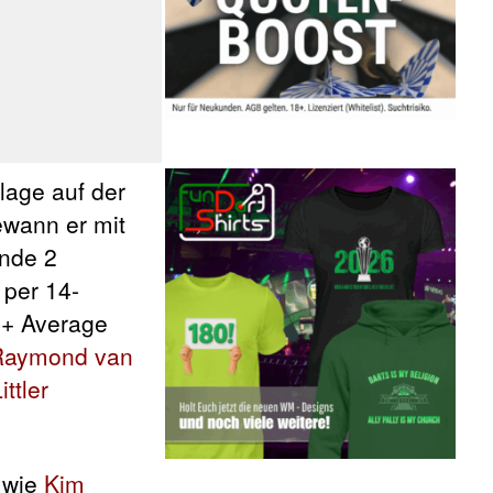
rlage auf der
wann er mit
nde 2
 per 14-
00+ Average
Raymond van
ttler
o wie
Kim