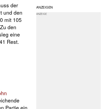
muss der
ANZEIGEN
rt und den
:0 mit 105
 Zu den
leg eine
41 Rest.
ohn
reichende
n Partie ein