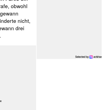
rafe, obwohl
d gewann
nderte nicht,
ewann drei
.