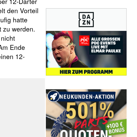
per 12-Darter
lt den Vorteil
fig hatte
t zu werden.
 nicht
. Am Ende
einen 12-