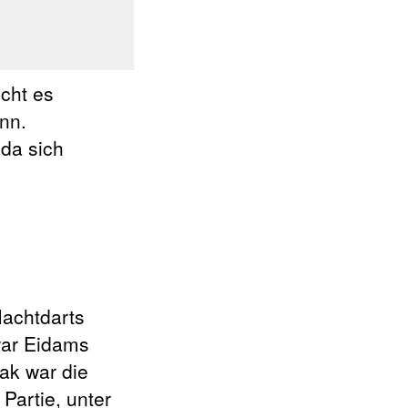
cht es
nn.
da sich
Machtdarts
ar Eidams
ak war die
Partie, unter