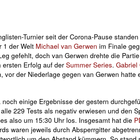
anglisten-Turnier seit der Corona-Pause standen
 1 der Welt
Michael van Gerwen
im Finale geg
Leg gefehlt, doch van Gerwen drehte die Partie
n ersten Erfolg auf der
Summer Series
.
Gabriel
on, vor der Niederlage gegen van Gerwen hatte 
da noch einige Ergebnisse der gestern durchgef
lle 229 Tests als negativ erwiesen und den Sp
 es also um 15:30 Uhr los. Insgesamt hat die
P
rds waren jeweils durch Absperrgitter abgetre
ntwortlich um den Abstand kümmern. So stand n