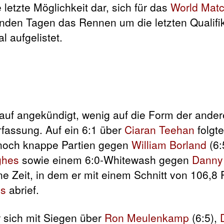
letzte Möglichkeit dar, sich für das
World Matc
enden Tagen das Rennen um die letzten Qualifi
 aufgelistet.
auf angekündigt, wenig auf die Form der ander
rfassung. Auf ein 6:1 über
Ciaran Teehan
folgt
noch knappe Partien gegen
William Borland
(6:
ghes
sowie einem 6:0-Whitewash gegen
Danny
e Zeit, in dem er mit einem Schnitt von 106,8
ns
abrief.
r sich mit Siegen über
Ron Meulenkamp
(6:5),