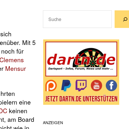
Suchen
Wenn die Ergebnisse der automatische
 sich
enüber. Mit 5
 noch für
 Clemens
er
Mensur
ührten
ielern eine
DC
keinen
nnt, am Board
ANZEIGEN
icht wie in