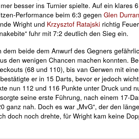
mer besser ins Turnier spielte. Auf ein klares
pitzen-Performance beim 6:3 gegen
Glen Durran
lende Wright und
Krzysztof Ratajski
richtig Feuer
kebite“ fuhr mit 7:2 deutlich den Sieg ein.
in dem beide dem Anwurf des Gegners gefährli
 aus den wenigen Chancen machen konnten. B
heckouts (68 und 110), bis van Gerwen mit ein
estätigte er in 15 Darts, bevor er jedoch wicht
ckte nun 112 und 116 Punkte unter Druck und nu
sorgte seine erste Führung, nach einem 17-Dar
020 ganz nah. Doch es war „MvG“, der den läng
ch doch noch drehte, für Wright kam keine Dop