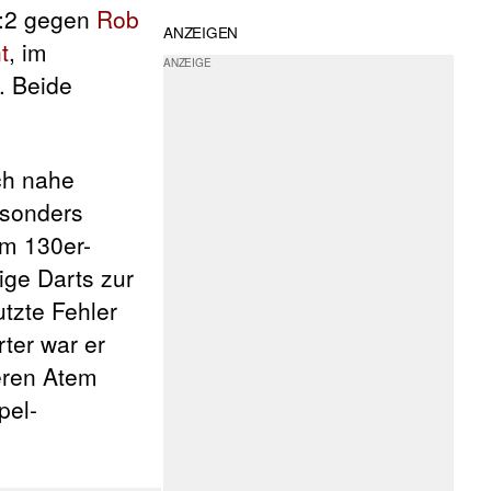
 6:2 gegen
Rob
ANZEIGEN
t
, im
. Beide
ch nahe
esonders
em 130er-
ige Darts zur
tzte Fehler
ter war er
eren Atem
pel-