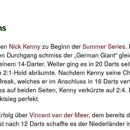
ns
gen
Nick Kenny
zu Beginn der
Summer Series
.
ten Durchgang schmiss der „German Giant“ glei
einem 14-Darter. Weiter ging es in 20 Darts se
m 2:1-Hold abräumte. Nachdem Kenny seine C
reak, welches er im Anschluss in 16 Darts vert
 auf beiden Seiten, Kenny verkürzte auf 2:4. 
tsieg perfekt.
Erfolg über
Vincent van der Meer
, dem bereits 
t nach 12 Darts schaffte es der Niederländer i