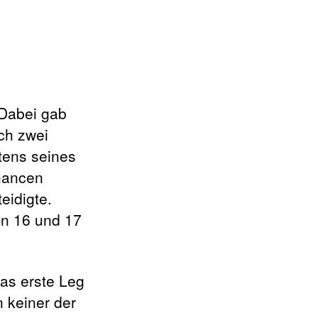
 Dabei gab
ch zwei
itens seines
hancen
eidigte.
In 16 und 17
das erste Leg
n keiner der