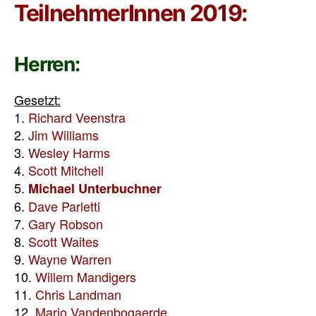
TeilnehmerInnen 2019:
Herren:
Gesetzt:
1.
Richard Veenstra
2.
Jim Williams
3.
Wesley Harms
4.
Scott Mitchell
5.
Michael Unterbuchner
6.
Dave Parletti
7.
Gary Robson
8.
Scott Waites
9.
Wayne Warren
10.
Willem Mandigers
11.
Chris Landman
12.
Mario Vandenbogaerde