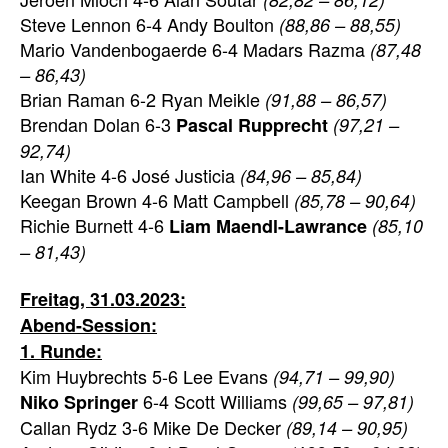
Steve Lennon 6-4 Andy Boulton
(88,86 – 88,55)
Mario Vandenbogaerde 6-4 Madars Razma
(87,48
– 86,43)
Brian Raman 6-2 Ryan Meikle
(91,88 – 86,57)
Brendan Dolan 6-3
Pascal Rupprecht
(97,21 –
92,74)
Ian White 4-6 José Justicia
(84,96 – 85,84)
Keegan Brown 4-6 Matt Campbell
(85,78 – 90,64)
Richie Burnett 4-6
Liam Maendl-Lawrance
(85,10
– 81,43)
Freitag, 31.03.2023:
Abend-Session:
1. Runde:
Kim Huybrechts 5-6 Lee Evans
(94,71 – 99,90)
6-4 Scott Williams
Niko Springer
(99,65 – 97,81)
Callan Rydz 3-6 Mike De Decker
(89,14 – 90,95)