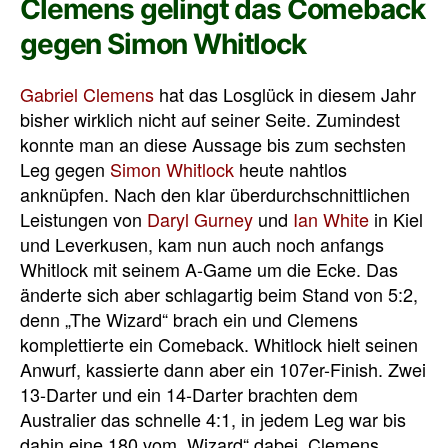
Clemens gelingt das Comeback
gegen Simon Whitlock
Gabriel Clemens
hat das Losglück in diesem Jahr
bisher wirklich nicht auf seiner Seite. Zumindest
konnte man an diese Aussage bis zum sechsten
Leg gegen
Simon Whitlock
heute nahtlos
anknüpfen. Nach den klar überdurchschnittlichen
Leistungen von
Daryl Gurney
und
Ian White
in Kiel
und Leverkusen, kam nun auch noch anfangs
Whitlock mit seinem A-Game um die Ecke. Das
änderte sich aber schlagartig beim Stand von 5:2,
denn „The Wizard“ brach ein und Clemens
komplettierte ein Comeback. Whitlock hielt seinen
Anwurf, kassierte dann aber ein 107er-Finish. Zwei
13-Darter und ein 14-Darter brachten dem
Australier das schnelle 4:1, in jedem Leg war bis
dahin eine 180 vom „Wizard“ dabei. Clemens