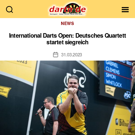
Dartn.de
Kategorien
NEWS
International Darts Open: Deutsches Quartett
startet siegreich
31.03.2023
Veröffentlichungsdatum