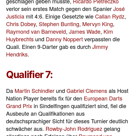
geschlagen geben musste,
Ricardo Pietreczko
verlor sein erstes Match gegen den Spanier
José
Justicia
mit 4:6. Einige Gesetzte wie
Callan Rydz
,
Chris Dobey
,
Stephen Bunting
,
Mervyn King
,
Raymond van Barneveld
,
James Wade
,
Kim
Huybrechts
und
Danny Noppert
verpassten die
Quali. Einen 9-Darter gab es durch
Jimmy
Hendriks
.
Qualifier 7:
Da
Martin Schindler
und
Gabriel Clemens
als Host
Nation Player bereits fix für den
European Darts
Grand Prix
in Sindelfingen qualifiziert sind, fiel die
Ausbeute an Qualifikationen aus
deutschsprachiger Sicht für dieses Turnier deutlich
schwächer aus.
Rowby-John Rodriguez
gelang