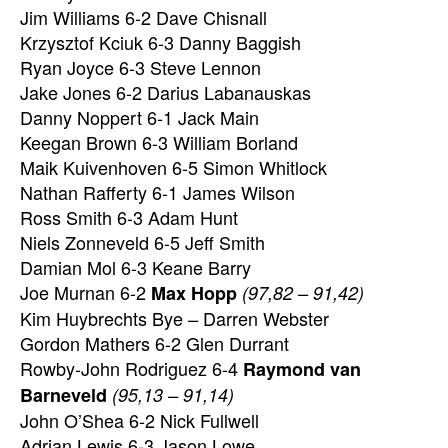
Jim Williams 6-2 Dave Chisnall
Krzysztof Kciuk 6-3 Danny Baggish
Ryan Joyce 6-3 Steve Lennon
Jake Jones 6-2 Darius Labanauskas
Danny Noppert 6-1 Jack Main
Keegan Brown 6-3 William Borland
Maik Kuivenhoven 6-5 Simon Whitlock
Nathan Rafferty 6-1 James Wilson
Ross Smith 6-3 Adam Hunt
Niels Zonneveld 6-5 Jeff Smith
Damian Mol 6-3 Keane Barry
Joe Murnan 6-2
Max Hopp
(97,82 – 91,42)
Kim Huybrechts Bye – Darren Webster
Gordon Mathers 6-2 Glen Durrant
Rowby-John Rodriguez 6-4
Raymond van
Barneveld
(95,13 – 91,14)
John O’Shea 6-2 Nick Fullwell
Adrian Lewis 6-3 Jason Lowe