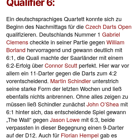
Qualifier 6:
Ein deutschsprachiges Quartett konnte sich zu
Beginn des Nachmittags für die
Czech Darts Open
qualifizieren. Deutschlands Nummer 1
Gabriel
Clemens
checkte in seiner Partie gegen
William
Borland
hervorragend und gewann deutlich mit
6:1, die Quali machte der Saarländer mit einem
6:2-Erfolg über
Connor Scutt
perfekt. Hier war vor
allem ein 11-Darter gegen die Darts zum 4:2
vorentscheidend.
Martin Schindler
unterstrich
seine starke Form der letzten Wochen und ließ
ebenfalls nichts anbrennen. Ohne alles zeigen zu
müssen ließ Schindler zunächst
John O’Shea
mit
6:1 hinter sich, das entscheidende Spiel gewann
„The Wall“ gegen
Jason Lowe
mit 6:3, beide
verpassten in dieser Begegnung einen 9-Darter
auf der D12. Auch für
Florian Hempel
gab es