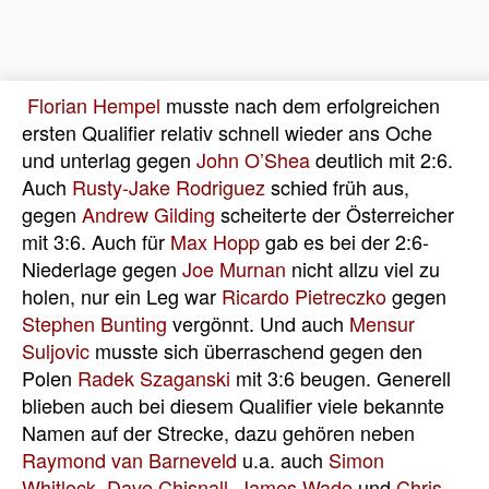
Florian Hempel
musste nach dem erfolgreichen
ersten Qualifier relativ schnell wieder ans Oche
und unterlag gegen
John O’Shea
deutlich mit 2:6.
Auch
Rusty-Jake Rodriguez
schied früh aus,
gegen
Andrew Gilding
scheiterte der Österreicher
mit 3:6. Auch für
Max Hopp
gab es bei der 2:6-
Niederlage gegen
Joe Murnan
nicht allzu viel zu
holen, nur ein Leg war
Ricardo Pietreczko
gegen
Stephen Bunting
vergönnt. Und auch
Mensur
Suljovic
musste sich überraschend gegen den
Polen
Radek Szaganski
mit 3:6 beugen. Generell
blieben auch bei diesem Qualifier viele bekannte
Namen auf der Strecke, dazu gehören neben
Raymond van Barneveld
u.a. auch
Simon
Whitlock
,
Dave Chisnall
,
James Wade
und
Chris