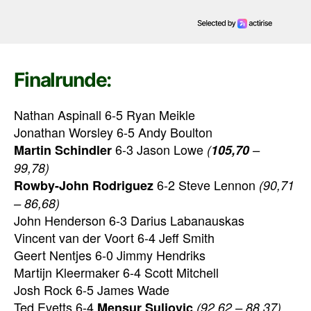
Finalrunde:
Nathan Aspinall 6-5 Ryan Meikle
Jonathan Worsley 6-5 Andy Boulton
6-3 Jason Lowe
Martin Schindler
(
105,70
–
99,78)
6-2 Steve Lennon
Rowby-John Rodriguez
(90,71
– 86,68)
John Henderson 6-3 Darius Labanauskas
Vincent van der Voort 6-4 Jeff Smith
Geert Nentjes 6-0 Jimmy Hendriks
Martijn Kleermaker 6-4 Scott Mitchell
Josh Rock 6-5 James Wade
Ted Evetts 6-4
Mensur Suljovic
(92,62 – 88,37)