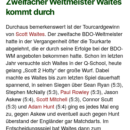
Zweifacher Weltmeister Waites
kommt durch
Durchaus bemerkenswert ist der Tourcardgewinn
von
Scott Waites
. Der zweifache BDO-Weltmeister
hatte in der Vergangenheit öfter die Tourkarte
abgelehnt, die er durch seine Erfolge bei der BDO-
WM angeboten bekommen hatte. Schon im letzten
Jahr versuchte sich Waites in der Q-School, heute
gelang „Scott 2 Hotty“ der große Wurf. Dabei
machte es Waites bis zum letzten Spiel dauerhaft
spannend, in seinen Siegen über Sean Ryan (5:3),
Stephen McNally (5:3),
Paul Rowley
(5:3), Jason
Askew (5:4),
Scott Mitchell
(5:3), Connor Scutt
(5:3) und
Adam Hunt
(5:4) ging es jedes Mal eng
zu, gegen Askew und eventuell auch gegen Hunt
überstand der Engländer gar Matchdarts. Im
Entscheidungsspiel bat Waites dann zum