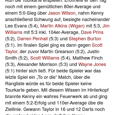
noch mit einem gemütlichen 80er-Average und
einem 5:0-Sieg über
Jason Wilson
, nahm Kenny
anschließend Schwung auf, besiegte nacheinander
Lee Evans (5:4),
Martin Atkins (Wigan)
mit 5:3,
Jim
Williams
mit 5:3 inkl. 104er-Average,
Dave Prins
(5:2),
Darren Penhall
(5:3) und
Stephen Burton
(5:1). Im finalen Spiel ging es dann gegen
Scott
Taylor
, der zuvor Martin Grearson (5:2), Justin
Smith (5:2),
Scott Williams
(5:4), Matthew Finch
(5:3), Alexander Morrison (5:3) und
Wayne Jones
(5:1) hinter sich ließ. Für beide Spieler war das
letzte Spiel ein „To or die“ Match, über die
Rangliste würde es für beide Spieler keine
Tourkarte geben. Mit diesem Wissen im Hinterkopf
brannte Kenny ein wahres Feuerwerk ab und ging
mit einem 5:2-Erfolg und 110er-Average übe die
Ziellinie. Gewann Taylor in 16 und 12 Darts noch