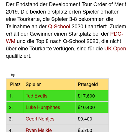
Der Endstand der Development Tour Order of Merit
2019. Die beiden erstplatzierten Spieler erhalten
eine Tourkarte, die Spieler 3-8 bekommen die
Teilnahme an der
Q-School
2020 finanziert. Zudem
erhält der Gewinner einen Startplatz bei der
PDC-
WM
und die Top 8 nach Q-School 2020, die nicht
über eine Tourkarte verfügen, sind für die
UK Open
qualifiziert.
Platz
Spieler
Preisgeld
1.
Ted Evetts
£17.600
2.
Luke Humphries
£10.400
3.
Geert Nentjes
£9.400
4.
Ryan Meikle
£5.700