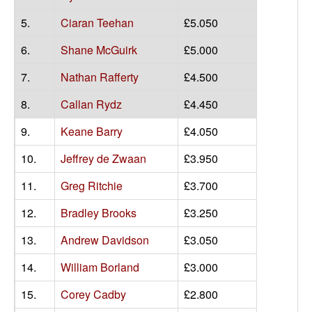
5.
Ciaran Teehan
£5.050
6.
Shane McGuirk
£5.000
7.
Nathan Rafferty
£4.500
8.
Callan Rydz
£4.450
9.
Keane Barry
£4.050
10.
Jeffrey de Zwaan
£3.950
11.
Greg Ritchie
£3.700
12.
Bradley Brooks
£3.250
13.
Andrew Davidson
£3.050
14.
William Borland
£3.000
15.
Corey Cadby
£2.800