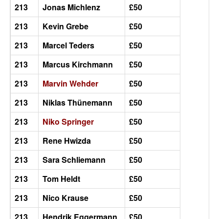
213
Jonas Michlenz
£50
213
Kevin Grebe
£50
213
Marcel Teders
£50
213
Marcus Kirchmann
£50
213
Marvin Wehder
£50
213
Niklas Thünemann
£50
213
Niko Springer
£50
213
Rene Hwizda
£50
213
Sara Schliemann
£50
213
Tom Heldt
£50
213
Nico Krause
£50
213
Hendrik Eggermann
£50