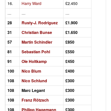
16.
Harry Ward
£2.450
…
…
…
28
Rusty-J. Rodriguez
£1.900
31
Christian Bunse
£1.650
57
Martin Schindler
£850
81
Sebastian Pohl
£550
91
Ole Holtkamp
£450
100
Nico Blum
£400
108
Nico Schlund
£300
108
Marc Legant
£300
108
Franz Rötzsch
£300
108
Philipp Hagemann
£300