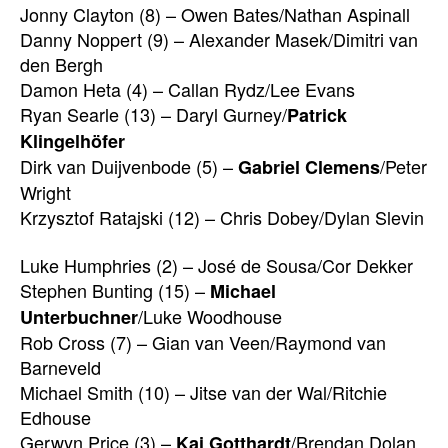
Jonny Clayton (8) – Owen Bates/Nathan Aspinall
Danny Noppert (9) – Alexander Masek/Dimitri van
den Bergh
Damon Heta (4) – Callan Rydz/Lee Evans
Ryan Searle (13) – Daryl Gurney/
Patrick
Klingelhöfer
Dirk van Duijvenbode (5) –
/Peter
Gabriel Clemens
Wright
Krzysztof Ratajski (12) – Chris Dobey/Dylan Slevin
Luke Humphries (2) – José de Sousa/Cor Dekker
Stephen Bunting (15) –
Michael
/Luke Woodhouse
Unterbuchner
Rob Cross (7) – Gian van Veen/Raymond van
Barneveld
Michael Smith (10) – Jitse van der Wal/Ritchie
Edhouse
Gerwyn Price (3) –
/Brendan Dolan
Kai Gotthardt