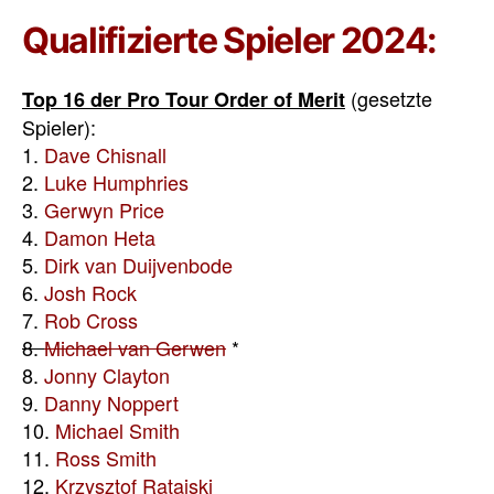
Qualifizierte Spieler 2024:
(gesetzte
Top 16 der Pro Tour Order of Merit
Spieler):
1.
Dave Chisnall
2.
Luke Humphries
3.
Gerwyn Price
4.
Damon Heta
5.
Dirk van Duijvenbode
6.
Josh Rock
7.
Rob Cross
8.
Michael van Gerwen
*
8.
Jonny Clayton
9.
Danny Noppert
10.
Michael Smith
11.
Ross Smith
12.
Krzysztof Ratajski