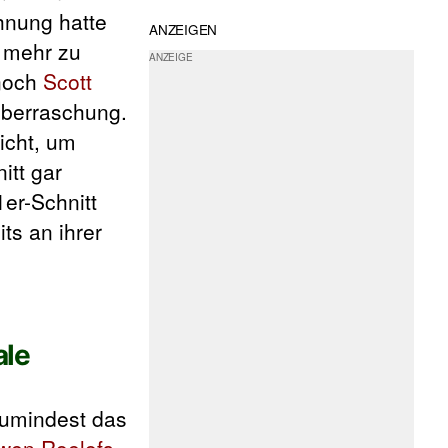
hnung hatte
ANZEIGEN
r mehr zu
 noch
Scott
 Überraschung.
icht, um
itt gar
er-Schnitt
ts an ihrer
ale
zumindest das
wen Roelofs
,