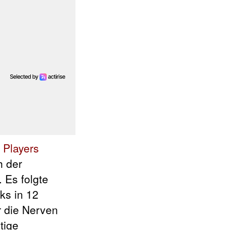
t
Players
h der
 Es folgte
ks in 12
r die Nerven
tige