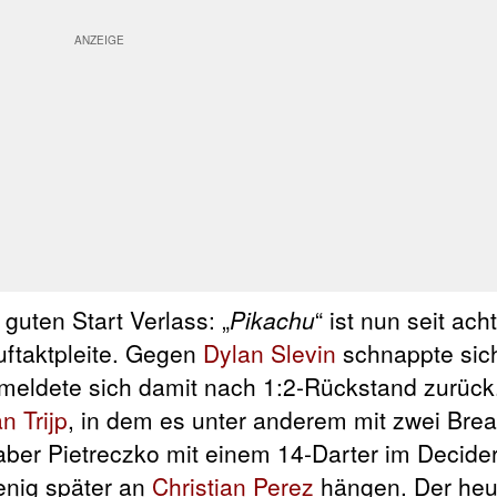
guten Start Verlass: „
Pikachu
“ ist nun seit ach
uftaktpleite. Gegen
Dylan Slevin
schnappte sic
d meldete sich damit nach 1:2-Rückstand zurück.
n Trijp
, in dem es unter anderem mit zwei Brea
aber Pietreczko mit einem 14-Darter im Decide
wenig später an
Christian Perez
hängen. Der heu