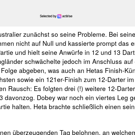
ustralier zunächst so seine Probleme. Bei sein
hmen nicht auf Null und kassierte prompt das e
rtie und hielt seine Anwürfe in 12 und 13 Dar
 Engländer schwächelte jedoch im Anschluss auf
n Folge abgeben, was auch an Hetas Finish-Kün
hsten sowie ein 121er-Finish zum 12-Darter im
en Rausch: Es folgten drei (!) weitere 12-Darter
7:3 davonzog. Dobey war noch ein viertes Leg g
rtie halten. Heta brachte schließlich einen sein
einen überzeugenden Tag belohnen, an welchem