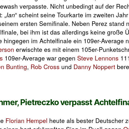
ewash verpasste. Nicht unbedingt auf der Rec
: „
Ian
“ scheint seine Tourkarte im zweiten Jah
seinem ersten Semifinale. Neben Perez stand
lfinale, bei ihm ist das allerdings keine große
e hingegen im Achtelfinale ein 109er-Average n
erson
erwischte es mit einem 105er-Punketschn
s
109er-Average war gegen
Steve Lennons
111
n Bunting
,
Rob Cross
und
Danny Noppert
berei
mer, Pietreczko verpasst Achtelfin
te
Florian Hempel
heute als bester Deutscher 
 er einen hart erkämpften Sieg im Duell gegen
O