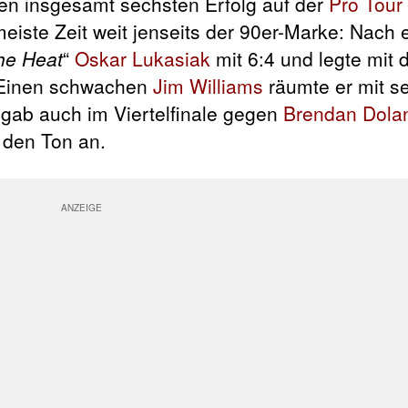
nen insgesamt sechsten Erfolg auf der
Pro Tour
eiste Zeit weit jenseits der 90er-Marke: Nach
he Heat
“
Oskar Lukasiak
mit 6:4 und legte mit
Einen schwachen
Jim Williams
räumte er mit s
gab auch im Viertelfinale gegen
Brendan Dola
 den Ton an.