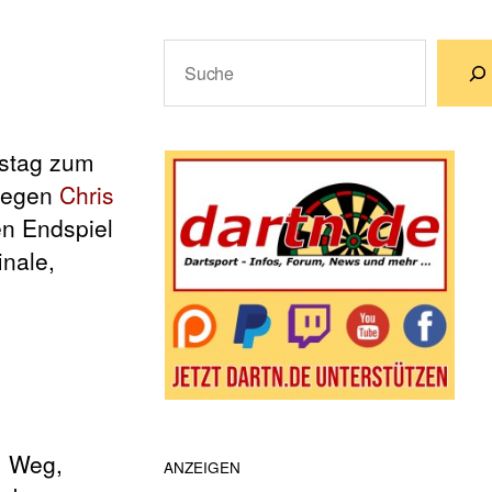
Suchen
Wenn die Ergebnisse der automatische
stag zum
 gegen
Chris
en Endspiel
inale,
m Weg,
ANZEIGEN