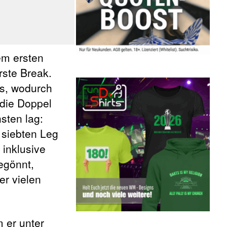
em ersten
rste Break.
ts, wodurch
 die Doppel
sten lag:
 siebten Leg
 inklusive
egönnt,
er vielen
 er unter