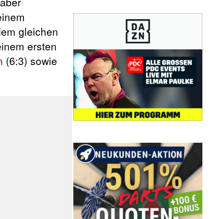
aber
 einem
 dem gleichen
einem ersten
n
(6:3) sowie