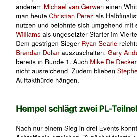
anderem
Michael van Gerwen
einen Whit
man heute
Christian Perez
als Halbfinalist
nutzen und belohnte sich umgehend mit 
Williams
als ungesetzter Starter im Vierte
Dem gestrigen Sieger
Ryan Searle
reicht
Brendan Dolan
auszuschalten.
Gary And
bereits in Runde 1. Auch
Mike De Decker
nicht ausreichend. Zudem blieben
Stephe
Auftakthürde hängen.
Hempel schlägt zwei PL-Teilneh
Nach nur einem Sieg in drei Events konn
Achtelfinale erreichen. Zunächst feierte