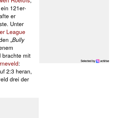
 ein 121er-
afte er
ste. Unter
er League
den „
Bully
genem
 brachte mit
rneveld
:
uf 2:3 heran,
ld drei der