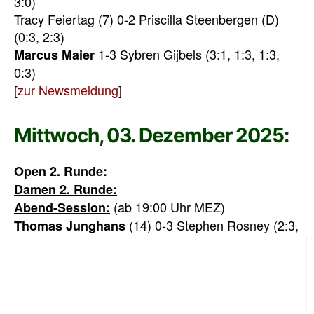
3:0)
Tracy Feiertag (7) 0-2 Priscilla Steenbergen (D)
(0:3, 2:3)
1-3 Sybren Gijbels (3:1, 1:3, 1:3,
Marcus Maier
0:3)
[
zur Newsmeldung
]
Mittwoch, 03. Dezember 2025:
Open 2. Runde:
Damen 2. Runde:
(ab 19:00 Uhr MEZ)
Abend-Session:
(14) 0-3 Stephen Rosney (2:3,
Thomas Junghans
0:3, 0:3)
Sophie McKinlay (6) 2-1 Paige Pauling (D) (0:3,
3:0, 3:1)
Jeff Springer Jr – Freilos (Andy Davidson
abgesagt)