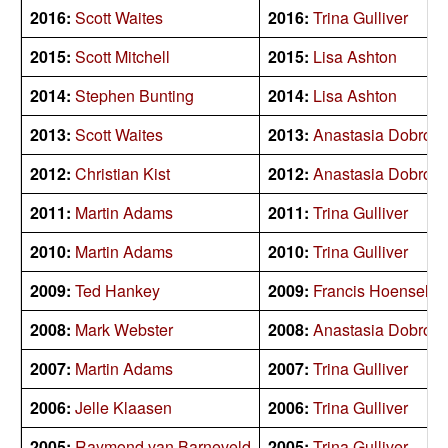
2016:
Scott Waites
2016:
Trina Gulliver
2015:
Scott Mitchell
2015:
Lisa Ashton
2014:
Stephen Bunting
2014:
Lisa Ashton
2013:
Scott Waites
2013:
Anastasia Dobrom
2012:
Christian Kist
2012:
Anastasia Dobrom
2011:
Martin Adams
2011:
Trina Gulliver
2010:
Martin Adams
2010:
Trina Gulliver
2009:
Ted Hankey
2009:
Francis Hoenselaa
2008:
Mark Webster
2008:
Anastasia Dobrom
2007:
Martin Adams
2007:
Trina Gulliver
2006:
Jelle Klaasen
2006:
Trina Gulliver
2005:
Raymond van Barneveld
2005:
Trina Gulliver