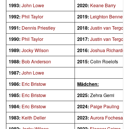
1993:
John Lowe
2020:
Keane Barry
1992:
Phil Taylor
2019:
Leighton Bennett
1991:
Dennis Priestley
2018:
Justin van Tergou
1990:
Phil Taylor
2017:
Justin van Tergou
1989:
Jocky Wilson
2016:
Joshua Richardso
1988:
Bob Anderson
2015:
Colin Roelofs
1987:
John Lowe
1986:
Eric Bristow
Mädchen:
1985:
Eric Bristow
2025:
Zehra Gemi
1984:
Eric Bristow
2024:
Paige Pauling
1983:
Keith Deller
2023:
Aurora Fochesato
1982:
Jocky Wilson
2022
:
Eleanor Cairns