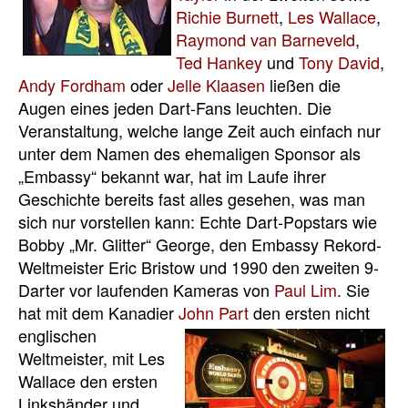
Richie Burnett
,
Les Wallace
,
Raymond van Barneveld
,
Ted Hankey
und
Tony David
,
Andy Fordham
oder
Jelle Klaasen
ließen die
Augen eines jeden Dart-Fans leuchten. Die
Veranstaltung, welche lange Zeit auch einfach nur
unter dem Namen des ehemaligen Sponsor als
„Embassy“ bekannt war, hat im Laufe ihrer
Geschichte bereits fast alles gesehen, was man
sich nur vorstellen kann: Echte Dart-Popstars wie
Bobby „Mr. Glitter“ George, den Embassy Rekord-
Weltmeister Eric Bristow und 1990 den zweiten 9-
Darter vor laufenden Kameras von
Paul Lim
. Sie
hat mit dem Kanadier
John Part
den ersten nicht
englischen
Weltmeister, mit
Les
Wallace
den ersten
Linkshänder und