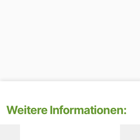
Weitere Informationen:
Alle Ausgaben des Newsflashs findet ihr [
hier
]
Diskussionen zu all diesen Themen sind in