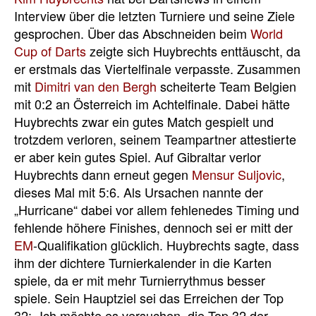
Interview über die letzten Turniere und seine Ziele
gesprochen. Über das Abschneiden beim
World
Cup of Darts
zeigte sich Huybrechts enttäuscht, da
er erstmals das Viertelfinale verpasste. Zusammen
mit
Dimitri van den Bergh
scheiterte Team Belgien
mit 0:2 an Österreich im Achtelfinale. Dabei hätte
Huybrechts zwar ein gutes Match gespielt und
trotzdem verloren, seinem Teampartner attestierte
er aber kein gutes Spiel. Auf Gibraltar verlor
Huybrechts dann erneut gegen
Mensur Suljovic
,
dieses Mal mit 5:6. Als Ursachen nannte der
„Hurricane“ dabei vor allem fehlenedes Timing und
fehlende höhere Finishes, dennoch sei er mitt der
EM
-Qualifikation glücklich. Huybrechts sagte, dass
ihm der dichtere Turnierkalender in die Karten
spiele, da er mit mehr Turnierrythmus besser
spiele. Sein Hauptziel sei das Erreichen der Top
32: „Ich möchte es versuchen, die Top 32 der