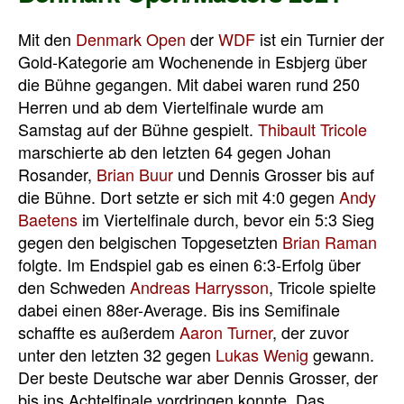
Mit den
Denmark Open
der
WDF
ist ein Turnier der
Gold-Kategorie am Wochenende in Esbjerg über
die Bühne gegangen. Mit dabei waren rund 250
Herren und ab dem Viertelfinale wurde am
Samstag auf der Bühne gespielt.
Thibault Tricole
marschierte ab den letzten 64 gegen Johan
Rosander,
Brian Buur
und Dennis Grosser bis auf
die Bühne. Dort setzte er sich mit 4:0 gegen
Andy
Baetens
im Viertelfinale durch, bevor ein 5:3 Sieg
gegen den belgischen Topgesetzten
Brian Raman
folgte. Im Endspiel gab es einen 6:3-Erfolg über
den Schweden
Andreas Harrysson
, Tricole spielte
dabei einen 88er-Average. Bis ins Semifinale
schaffte es außerdem
Aaron Turner
, der zuvor
unter den letzten 32 gegen
Lukas Wenig
gewann.
Der beste Deutsche war aber Dennis Grosser, der
bis ins Achtelfinale vordringen konnte. Das