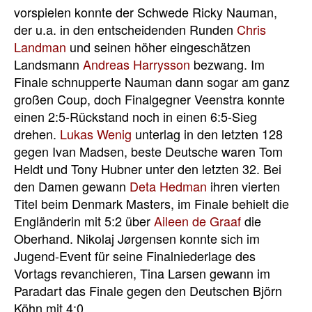
vorspielen konnte der Schwede
Ricky Nauman
,
der u.a. in den entscheidenden Runden
Chris
Landman
und seinen höher eingeschätzen
Landsmann
Andreas Harrysson
bezwang. Im
Finale schnupperte Nauman dann sogar am ganz
großen Coup, doch Finalgegner Veenstra konnte
einen 2:5-Rückstand noch in einen 6:5-Sieg
drehen.
Lukas Wenig
unterlag in den letzten 128
gegen
Ivan Madsen, beste Deutsche waren Tom
Heldt und Tony Hubner unter den letzten 32
. Bei
den Damen gewann
Deta Hedman
ihren vierten
Titel beim Denmark Masters, im Finale behielt die
Engländerin mit 5:2 über
Aileen de Graaf
die
Oberhand.
Nikolaj Jørgensen
konnte sich im
Jugend-Event für seine Finalniederlage des
Vortags revanchieren, Tina Larsen gewann im
Paradart das Finale gegen den Deutschen Björn
Köhn mit 4:0.