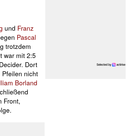
g
und
Franz
 gegen
Pascal
ig trotzdem
t war mit 2:5
Decider. Dort
Pfeilen nicht
lliam Borland
schließend
n Front,
lge.