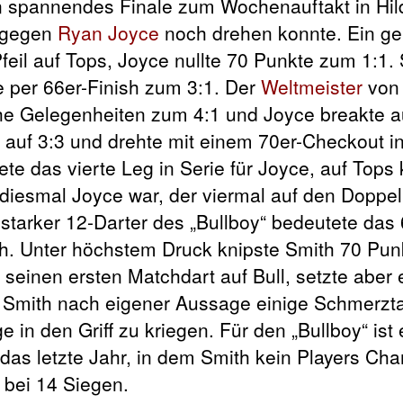
in spannendes Finale zum Wochenauftakt in Hil
 gegen
Ryan Joyce
noch drehen konnte. Ein ge
Pfeil auf Tops, Joyce nullte 70 Punkte zum 1:1
 per 66er-Finish zum 3:1. Der
Weltmeister
von
che Gelegenheiten zum 4:1 und Joyce breakte a
l auf 3:3 und drehte mit einem 70er-Checkout i
ete das vierte Leg in Serie für Joyce, auf Top
diesmal Joyce war, der viermal auf den Doppel
starker 12-Darter des „Bullboy“ bedeutete das 6
ch. Unter höchstem Druck knipste Smith 70 Pun
seinen ersten Matchdart auf Bull, setzte aber
 Smith nach eigener Aussage einige Schmerzta
n den Griff zu kriegen. Für den „Bullboy“ ist 
das letzte Jahr, in dem Smith kein Players Ch
 bei 14 Siegen.