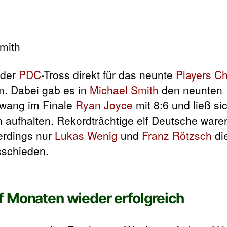
 der
PDC
-Tross direkt für das neunte
Players C
m. Dabei gab es in
Michael Smith
den neunten
zwang im Finale
Ryan Joyce
mit 8:6 und ließ si
n aufhalten. Rekordträchtige elf Deutsche war
erdings nur
Lukas Wenig
und
Franz Rötzsch
di
sschieden.
f Monaten wieder erfolgreich