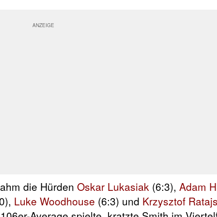
 nahm die Hürden
Oskar Lukasiak
(6:3),
Adam H
0),
Luke Woodhouse
(6:3) und
Krzysztof Ratajs
06er-Average spielte, kratzte Smith im Viertel