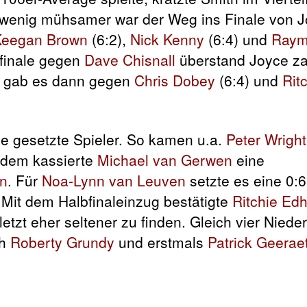
wenig mühsamer war der Weg ins Finale von Jo
Keegan Brown
(6:2),
Nick Kenny
(6:4) und
Raym
elfinale gegen
Dave Chisnall
überstand Joyce za
n gab es dann gegen
Chris Dobey
(6:4) und
Rit
e gesetzte Spieler. So kamen u.a.
Peter Wright
erdem kassierte
Michael van Gerwen
eine
on
. Für
Noa-Lynn van Leuven
setzte es eine 0:6
 Mit dem Halbfinaleinzug bestätigte
Ritchie Ed
etzt eher seltener zu finden. Gleich vier Niede
ch
Roberty Grundy
und erstmals
Patrick Geerae