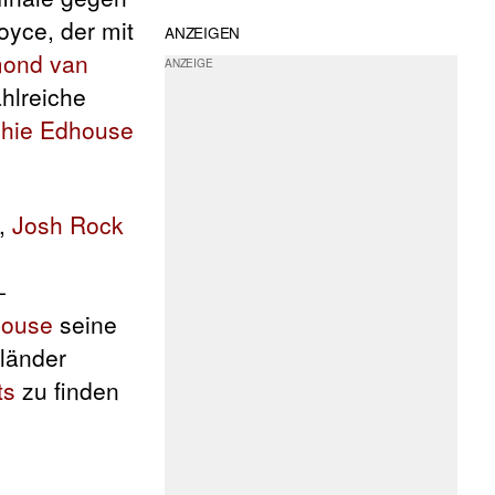
yce, der mit
ANZEIGEN
ond van
hlreiche
chie Edhouse
,
Josh Rock
-
house
seine
rländer
ts
zu finden