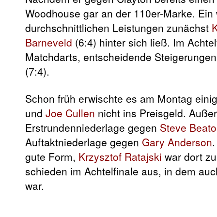
Woodhouse gar an der 110er-Marke. Ein 
durchschnittlichen Leistungen zunächst
Barneveld
(6:4) hinter sich ließ. Im Acht
Matchdarts, entscheidende Steigerunge
(7:4).
Schon früh erwischte es am Montag einig
und
Joe Cullen
nicht ins Preisgeld. Auß
Erstrundenniederlage gegen
Steve Beat
Auftaktniederlage gegen
Gary Anderson
.
gute Form,
Krzysztof Ratajski
war dort zul
schieden im Achtelfinale aus, in dem au
war.