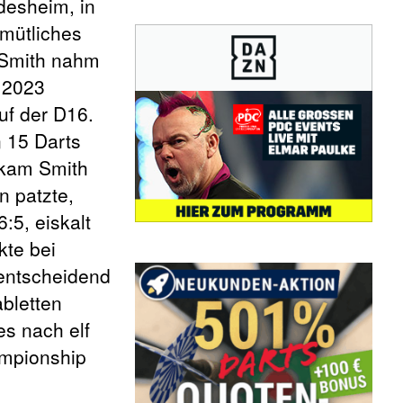
desheim, in
mütliches
. Smith nahm
 2023
uf der D16.
n 15 Darts
s kam Smith
n patzte,
:5, eiskalt
kte bei
 entscheidend
bletten
es nach elf
ampionship