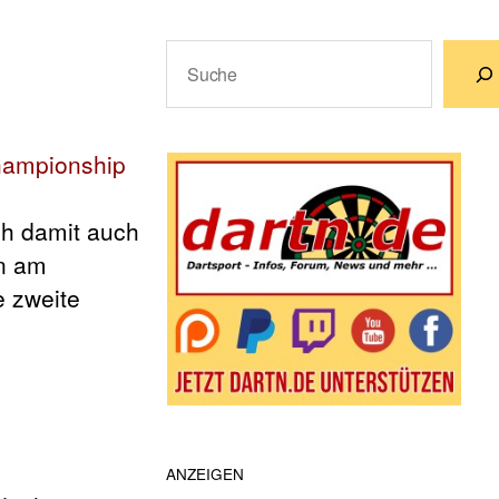
Suchen
Wenn die Ergebnisse der automatische
hampionship
ch damit auch
en am
e zweite
ANZEIGEN