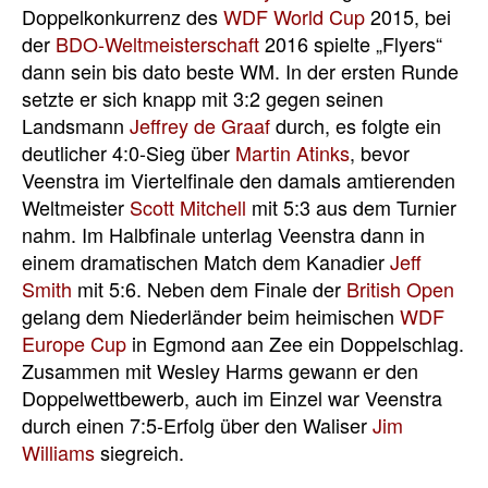
Doppelkonkurrenz des
WDF World Cup
2015, bei
der
BDO-Weltmeisterschaft
2016 spielte „Flyers“
dann sein bis dato beste WM. In der ersten Runde
setzte er sich knapp mit 3:2 gegen seinen
Landsmann
Jeffrey de Graaf
durch, es folgte ein
deutlicher 4:0-Sieg über
Martin Atinks
, bevor
Veenstra im Viertelfinale den damals amtierenden
Weltmeister
Scott Mitchell
mit 5:3 aus dem Turnier
nahm. Im Halbfinale unterlag Veenstra dann in
einem dramatischen Match dem Kanadier
Jeff
Smith
mit 5:6. Neben dem Finale der
British Open
gelang dem Niederländer beim heimischen
WDF
Europe Cup
in Egmond aan Zee ein Doppelschlag.
Zusammen mit Wesley Harms gewann er den
Doppelwettbewerb, auch im Einzel war Veenstra
durch einen 7:5-Erfolg über den Waliser
Jim
Williams
siegreich.