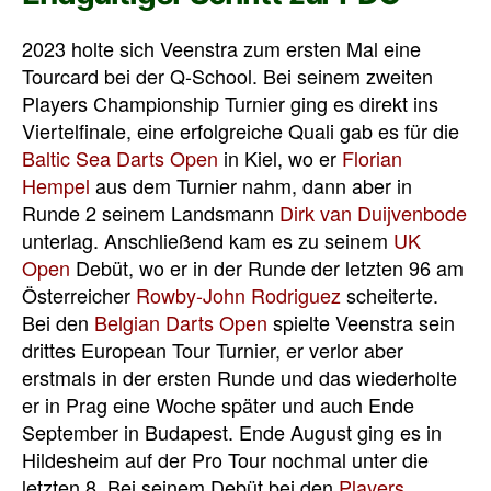
2023 holte sich Veenstra zum ersten Mal eine
Tourcard bei der Q-School. Bei seinem zweiten
Players Championship Turnier ging es direkt ins
Viertelfinale, eine erfolgreiche Quali gab es für die
Baltic Sea Darts Open
in Kiel, wo er
Florian
Hempel
aus dem Turnier nahm, dann aber in
Runde 2 seinem Landsmann
Dirk van Duijvenbode
unterlag. Anschließend kam es zu seinem
UK
Open
Debüt, wo er in der Runde der letzten 96 am
Österreicher
Rowby-John Rodriguez
scheiterte.
Bei den
Belgian Darts Open
spielte Veenstra sein
drittes European Tour Turnier, er verlor aber
erstmals in der ersten Runde und das wiederholte
er in Prag eine Woche später und auch Ende
September in Budapest. Ende August ging es in
Hildesheim auf der Pro Tour nochmal unter die
letzten 8. Bei seinem Debüt bei den
Players