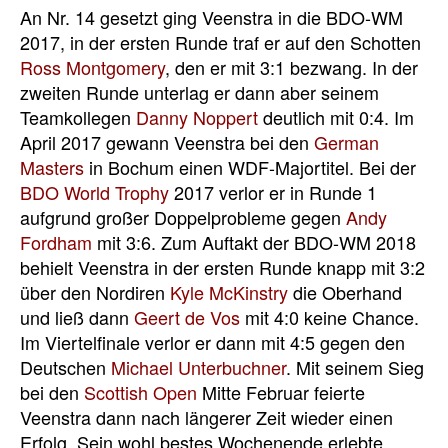
An Nr. 14 gesetzt ging Veenstra in die BDO-WM
2017, in der ersten Runde traf er auf den Schotten
Ross Montgomery
, den er mit 3:1 bezwang. In der
zweiten Runde unterlag er dann aber seinem
Teamkollegen
Danny Noppert
deutlich mit 0:4. Im
April 2017 gewann Veenstra bei den
German
Masters
in Bochum einen WDF-Majortitel. Bei der
BDO World Trophy
2017 verlor er in Runde 1
aufgrund großer Doppelprobleme gegen
Andy
Fordham
mit 3:6. Zum Auftakt der BDO-WM 2018
behielt Veenstra in der ersten Runde knapp mit 3:2
über den Nordiren
Kyle McKinstry
die Oberhand
und ließ dann
Geert de Vos
mit 4:0 keine Chance.
Im Viertelfinale verlor er dann mit 4:5 gegen den
Deutschen
Michael Unterbuchner
. Mit seinem Sieg
bei den
Scottish Open
Mitte Februar feierte
Veenstra dann nach längerer Zeit wieder einen
Erfolg. Sein wohl bestes Wochenende erlebte