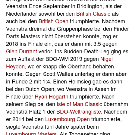
Veenstra Ende September in Bridlington, als der
Niederländer sowohl bei den
British Classic
als
auch bei den
British Open
triumphierte. Nachdem
Veenstra dreimal die Gruppenphase bei den Finder
Darts Masters nicht überstehen konnte, zog er
2018 ins Finale ein, das er dann mit 3:5 gegen
Glen Durrant
verlor. Ins Sudden-Death-Leg ging es
zum Auftakt der BDO-WM 2019 gegen
Nigel
Heydon
, wo er knapp die Oberhand behalten
konnte. Gegen Scott Waites unterlag er dann aber
in Runde 2 mit 1:4. Einen Heimsieg gab es dann
bei den Dutch Open, wo Veenstra in Assen im
Finale über
Ryan Hogarth
triumphierte. Nach
seinem Sieg bei den
Isle of Man Classic
übernahm
Veenstra Platz 1 der
BDO-Weltrangliste
. Nachdem
er 2014 bei den
Luxembourg Open
triumphierte,
siegte Veenstra fünf Jahre später beim
Luxembourg Masters
. Als Topgesetzer ging