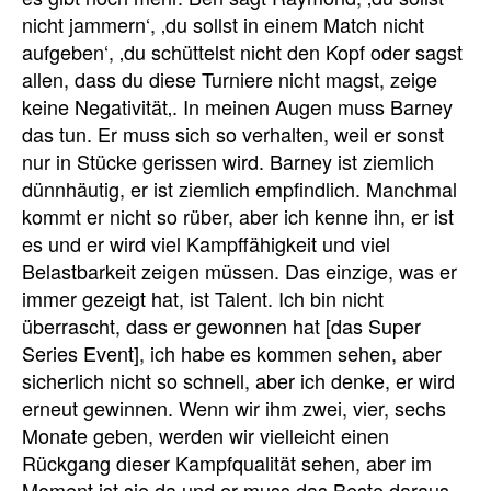
nicht jammern‘, ‚du sollst in einem Match nicht
aufgeben‘, ‚du schüttelst nicht den Kopf oder sagst
allen, dass du diese Turniere nicht magst,
zeige
keine Negativität
‚
.
In meinen Augen muss Barney
das tun.
Er muss sich so verhalten, weil er sonst
nur in Stücke gerissen wird.
Barney ist ziemlich
dünnhäutig, er ist ziemlich empfindlich. Manchmal
kommt er nicht so rüber, aber ich kenne ihn, er ist
es und er wird viel Kampffähigkeit und viel
Belastbarkeit zeigen müssen.
Das einzige, was er
immer gezeigt hat, ist Talent. Ich bin nicht
überrascht, dass er gewonnen hat [das Super
Series Event], ich habe es kommen sehen, aber
sicherlich nicht so schnell, aber ich denke, er wird
erneut gewinnen.
Wenn wir ihm zwei, vier, sechs
Monate geben, werden wir vielleicht einen
Rückgang dieser Kampfqualität sehen, aber im
Moment ist sie da und er muss das Beste daraus