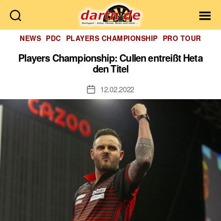
Dartn.de
Kategorien
NEWS
PDC
PLAYERS CHAMPIONSHIP
PRO TOUR
Players Championship: Cullen entreißt Heta
den Titel
12.02.2022
Veröffentlichungsdatum