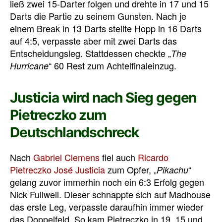
ließ zwei 15-Darter folgen und drehte in 17 und 15
Darts die Partie zu seinem Gunsten. Nach je
einem Break in 13 Darts stellte Hopp in 16 Darts
auf 4:5, verpasste aber mit zwei Darts das
Entscheidungsleg. Stattdessen checkte „
The
“ 60 Rest zum Achtelfinaleinzug.
Hurricane
Justicia wird nach Sieg gegen
Pietreczko zum
Deutschlandschreck
Nach
Gabriel Clemens
fiel auch
Ricardo
Pietreczko
José Justicia
zum Opfer, „
“
Pikachu
gelang zuvor immerhin noch ein 6:3 Erfolg gegen
Nick Fullwell. Dieser schnappte sich auf Madhouse
das erste Leg, verpasste daraufhin immer wieder
das Doppelfeld. So kam Pietreczko in 19, 15 und