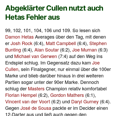
Abgeklärter Cullen nutzt auch
Hetas Fehler aus
99, 102, 101, 104, 106 und 109. So lesen sich
Damon Hetas
Averages über den Tag, mit denen
er
Josh Rock
(6:4),
Matt Campbell
(6:4),
Stephen
Bunting
(6:4),
Alan Soutar
(6:2),
Joe Murnan
(6:3)
und
Michael van Gerwen
(7:4) auf den Weg ins
Endspiel schlug. Im Gegensatz dazu kam
Joe
Cullen
, sein Finalgegner, nur einmal über die 100er
Marke und blieb darüber hinaus in drei weiteren
Partien sogar unter der 90er Marke. Dennoch
schlug der
Masters
Champion relativ komfortabel
Florian Hempel
(6:2),
Gordon Mathers
(6:1),
Vincent van der Voort
(6:2) und
Daryl Gurney
(6:4).
Gegen
José de Sousa
packte er im Decider einen
12-Darter aus und ließ auch gegen den