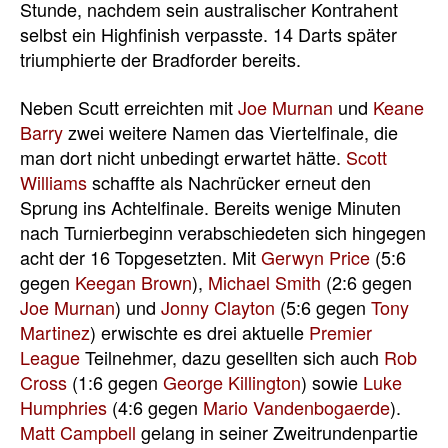
Stunde, nachdem sein australischer Kontrahent
selbst ein Highfinish verpasste. 14 Darts später
triumphierte der Bradforder bereits.
Neben Scutt erreichten mit
Joe Murnan
und
Keane
Barry
zwei weitere Namen das Viertelfinale, die
man dort nicht unbedingt erwartet hätte.
Scott
Williams
schaffte als Nachrücker erneut den
Sprung ins Achtelfinale. Bereits wenige Minuten
nach Turnierbeginn verabschiedeten sich hingegen
acht der 16 Topgesetzten. Mit
Gerwyn Price
(5:6
gegen
Keegan Brown
),
Michael Smith
(2:6 gegen
Joe Murnan
) und
Jonny Clayton
(5:6 gegen
Tony
Martinez
) erwischte es drei aktuelle
Premier
League
Teilnehmer, dazu gesellten sich auch
Rob
Cross
(1:6 gegen
George Killington
) sowie
Luke
Humphries
(4:6 gegen
Mario Vandenbogaerde
).
Matt Campbell
gelang in seiner Zweitrundenpartie