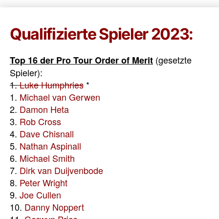
Qualifizierte Spieler 2023:
(gesetzte
Top 16 der Pro Tour Order of Merit
Spieler):
1.
Luke Humphries
*
1.
Michael van Gerwen
2.
Damon Heta
3.
Rob Cross
4.
Dave Chisnall
5.
Nathan Aspinall
6.
Michael Smith
7.
Dirk van Duijvenbode
8.
Peter Wright
9.
Joe Cullen
10.
Danny Noppert