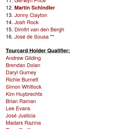
11.
Gerwyn Price
12.
Martin Schindler
13.
Jonny Clayton
14.
Josh Rock
15.
Dimitri van den Bergh
16.
José de Sousa
**
Tourcard Holder Qualifier:
Andrew Gilding
Brendan Dolan
Daryl Gurney
Richie Burnett
Simon Whitlock
Kim Huybrechts
Brian Raman
Lee Evans
José Justicia
Madars Razma