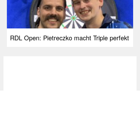
RDL Open: Pietreczko macht Triple perfekt
Ticketinfos & Sessionplan Darts-WM 2027: