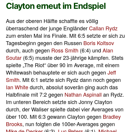
Clayton erneut im Endspiel
Aus der oberen Hälfte schaffte es völlig
überraschend der junge Engländer
Callan Rydz
zum ersten Mal ins Finale. Mit 6:5 setzte er sich zu
Tagesbeginn gegen den Russen
Boris Koltsov
durch, auch gegen
Ross Smith
(6:4) und
Alan
Soutar
(6:5) musste der 23-jährige kämpfen. Stets
spielte „The Riot“ über 90 im Average, mit einem
Whitewash behauptete er sich auch gegen
Jeff
Smith
. Mit 6:1 setzte sich Rydz dann noch gegen
Ian White
durch, absolut soverän ging auch das
Halbfinale mit 7:2 gegen
Nathan Aspinall
an Rydz.
Im unteren Bereich setzte sich Jonny Clayton
durch, der Waliser spielte dabei vier Averages von
über 100. Mit 6:3 gewann Clayton gegen
Bradley
Brooks
, nun folgten die 100er-Averages gegen
Mike de Decker
(6:2),
Luc Peters
(6:1),
Michael