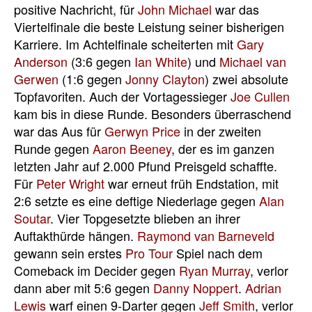
positive Nachricht, für
John Michael
war das
Viertelfinale die beste Leistung seiner bisherigen
Karriere. Im Achtelfinale scheiterten mit
Gary
Anderson
(3:6 gegen
Ian White
) und
Michael van
Gerwen
(1:6 gegen
Jonny Clayton
) zwei absolute
Topfavoriten. Auch der Vortagessieger
Joe Cullen
kam bis in diese Runde. Besonders überraschend
war das Aus für
Gerwyn Price
in der zweiten
Runde gegen
Aaron Beeney
, der es im ganzen
letzten Jahr auf 2.000 Pfund Preisgeld schaffte.
Für
Peter Wright
war erneut früh Endstation, mit
2:6 setzte es eine deftige Niederlage gegen
Alan
Soutar
. Vier Topgesetzte blieben an ihrer
Auftakthürde hängen.
Raymond van Barneveld
gewann sein erstes
Pro Tour
Spiel nach dem
Comeback im Decider gegen
Ryan Murray
, verlor
dann aber mit 5:6 gegen
Danny Noppert
.
Adrian
Lewis
warf einen 9-Darter gegen
Jeff Smith
, verlor