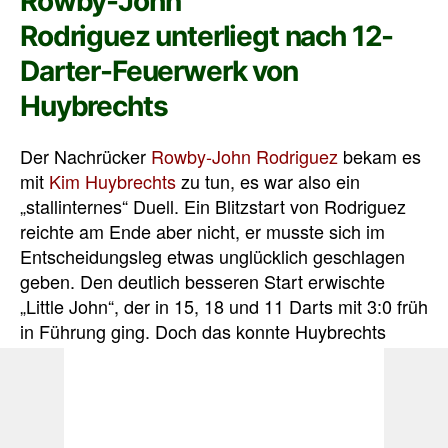
Rowby-John
Rodriguez unterliegt nach 12-
Darter-Feuerwerk von
Huybrechts
Der Nachrücker
Rowby-John Rodriguez
bekam es
mit
Kim Huybrechts
zu tun, es war also ein
„stallinternes“ Duell. Ein Blitzstart von Rodriguez
reichte am Ende aber nicht, er musste sich im
Entscheidungsleg etwas unglücklich geschlagen
geben. Den deutlich besseren Start erwischte
„Little John“, der in 15, 18 und 11 Darts mit 3:0 früh
in Führung ging. Doch das konnte Huybrechts
auch, er holte sich ebenfalls die nächsten drei
Legs in Serie. Dazu checkte er unter anderem 137
zum 12-Darter, Rodriguez stellte sich jeweils auf
Doppel. In 19 & 11 Darts konnte sich der Wiener