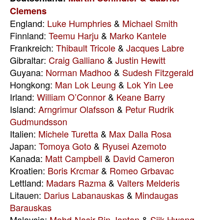
Clemens
England:
Luke Humphries
&
Michael Smith
Finnland:
Teemu Harju
&
Marko Kantele
Frankreich:
Thibault Tricole
&
Jacques Labre
Gibraltar:
Craig Galliano
&
Justin Hewitt
Guyana:
Norman Madhoo
&
Sudesh Fitzgerald
Hongkong:
Man Lok Leung
&
Lok Yin Lee
Irland:
William O’Connor
&
Keane Barry
Island:
Arngrimur Olafsson
&
Petur Rudrik
Gudmundsson​​
Italien:
Michele Turetta
&
Max Dalla Rosa
Japan:
Tomoya Goto
&
Ryusei Azemoto
Kanada:
Matt Campbell
&
David Cameron
Kroatien:
Boris Krcmar
&
Romeo Grbavac
Lettland:
Madars Razma
&
Valters Melderis
Litauen:
Darius Labanauskas
&
Mindaugas
Barauskas
Malaysia:
Mohd-Nasir Bin Jantan
&
Siik Hwang