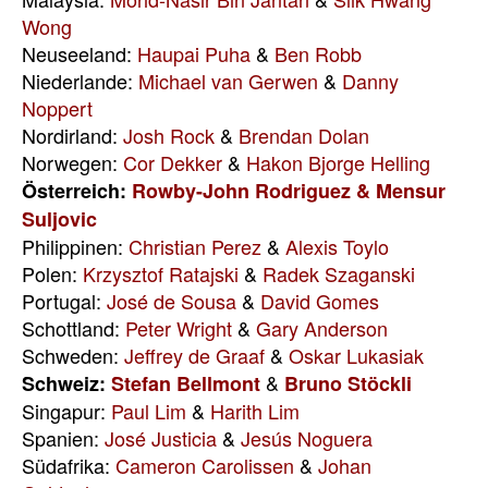
Wong
Neuseeland:
Haupai Puha
&
Ben Robb
Niederlande:
Michael van Gerwen
&
Danny
Noppert
Nordirland:
Josh Rock
&
Brendan Dolan
Norwegen:
Cor Dekker
&
Hakon Bjorge Helling
Österreich:
Rowby-John Rodriguez &
Mensur
Suljovic
Philippinen:
Christian Perez
&
Alexis Toylo
Polen:
Krzysztof Ratajski
&
Radek Szaganski
Portugal:
José de Sousa
&
David Gomes
Schottland:
Peter Wright
&
Gary Anderson
Schweden:
Jeffrey de Graaf
&
Oskar Lukasiak
&
Schweiz:
Stefan Bellmont
Bruno Stöckli
Singapur:
Paul Lim
&
Harith Lim
Spanien:
José Justicia
&
Jesús Noguera
Südafrika:
Cameron Carolissen
&
Johan