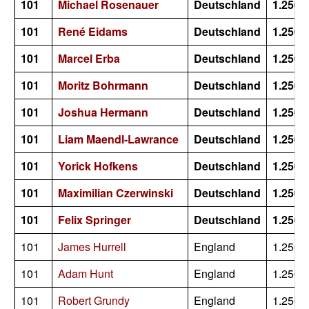
101
Michael Rosenauer
Deutschland
1.250
101
René Eidams
Deutschland
1.250
101
Marcel Erba
Deutschland
1.250
101
Moritz Bohrmann
Deutschland
1.250
101
Joshua Hermann
Deutschland
1.250
101
Liam Maendl-Lawrance
Deutschland
1.250
101
Yorick Hofkens
Deutschland
1.250
101
Maximilian Czerwinski
Deutschland
1.250
101
Felix Springer
Deutschland
1.250
101
James Hurrell
England
1.250
101
Adam Hunt
England
1.250
101
Robert Grundy
England
1.250