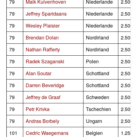
79
Maik Kuivenhoven
Niederlande
2.500
79
Jeffrey Sparidaans
Niederlande
2.500
79
Wesley Plaisier
Niederlande
2.500
79
Brendan Dolan
Nordirland
2.500
79
Nathan Rafferty
Nordirland
2.500
79
Radek Szaganski
Polen
2.500
79
Alan Soutar
Schottland
2.500
79
Darren Beveridge
Schottland
2.500
79
Jeffrey de Graaf
Schweden
2.500
79
Petr Krivka
Tschechien
2.500
79
Andras Borbely
Ungarn
2.500
101
Cedric Waegemans
Belgien
1.250