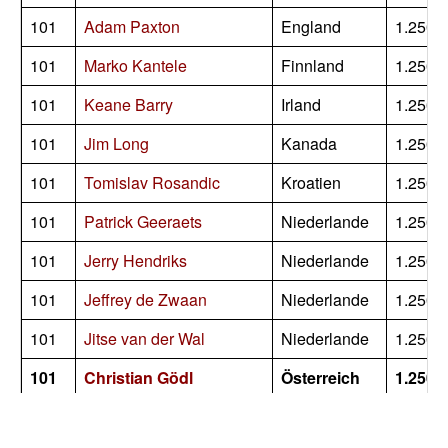
101
Adam Paxton
England
1.250
101
Marko Kantele
Finnland
1.250
101
Keane Barry
Irland
1.250
101
Jim Long
Kanada
1.250
101
Tomislav Rosandic
Kroatien
1.250
101
Patrick Geeraets
Niederlande
1.250
101
Jerry Hendriks
Niederlande
1.250
101
Jeffrey de Zwaan
Niederlande
1.250
101
Jitse van der Wal
Niederlande
1.250
101
Christian Gödl
Österreich
1.250
101
Rowby-John Rodriguez
Österreich
1.250