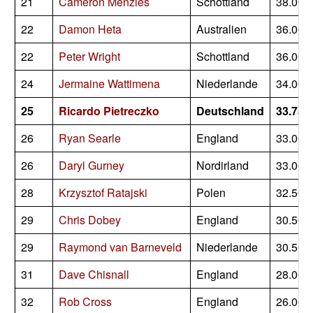
21
Cameron Menzies
Schottland
38.000
22
Damon Heta
Australien
36.000
22
Peter Wright
Schottland
36.000
24
Jermaine Wattimena
Niederlande
34.000
25
Ricardo Pietreczko
Deutschland
33.750
26
Ryan Searle
England
33.000
26
Daryl Gurney
Nordirland
33.000
28
Krzysztof Ratajski
Polen
32.500
29
Chris Dobey
England
30.500
29
Raymond van Barneveld
Niederlande
30.500
31
Dave Chisnall
England
28.000
32
Rob Cross
England
26.000