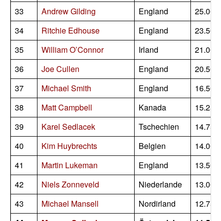
33
Andrew Gilding
England
25.000
34
Ritchie Edhouse
England
23.500
35
William O’Connor
Irland
21.000
36
Joe Cullen
England
20.500
37
Michael Smith
England
16.500
38
Matt Campbell
Kanada
15.250
39
Karel Sedlacek
Tschechien
14.750
40
Kim Huybrechts
Belgien
14.000
41
Martin Lukeman
England
13.500
42
Niels Zonneveld
Niederlande
13.000
43
Michael Mansell
Nordirland
12.750