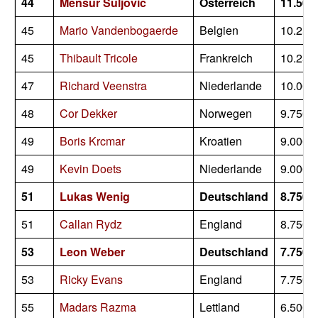
44
Mensur Suljovic
Österreich
11.500
45
Mario Vandenbogaerde
Belgien
10.250
45
Thibault Tricole
Frankreich
10.250
47
Richard Veenstra
Niederlande
10.000
48
Cor Dekker
Norwegen
9.750
49
Boris Krcmar
Kroatien
9.000
49
Kevin Doets
Niederlande
9.000
51
Lukas Wenig
Deutschland
8.750
51
Callan Rydz
England
8.750
53
Leon Weber
Deutschland
7.750
53
Ricky Evans
England
7.750
55
Madars Razma
Lettland
6.500