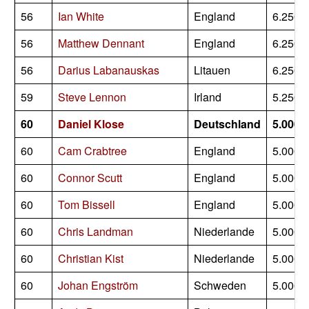
56
Ian White
England
6.250
56
Matthew Dennant
England
6.250
56
Darius Labanauskas
Litauen
6.250
59
Steve Lennon
Irland
5.250
60
Daniel Klose
Deutschland
5.000
60
Cam Crabtree
England
5.000
60
Connor Scutt
England
5.000
60
Tom Bissell
England
5.000
60
Chris Landman
Niederlande
5.000
60
Christian Kist
Niederlande
5.000
60
Johan Engström
Schweden
5.000