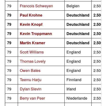
79
Francois Schweyen
Belgien
2.500
79
Paul Krohne
Deutschland
2.500
79
Kevin Knopf
Deutschland
2.500
79
Kevin Troppmann
Deutschland
2.500
79
Martin Kramer
Deutschland
2.500
79
Scott Williams
England
2.500
79
Thomas Lovely
England
2.500
79
Owen Bates
England
2.500
79
Teemu Harju
Finnland
2.500
79
Dylan Slevin
Irland
2.500
79
Berry van Peer
Niederlande
2.500