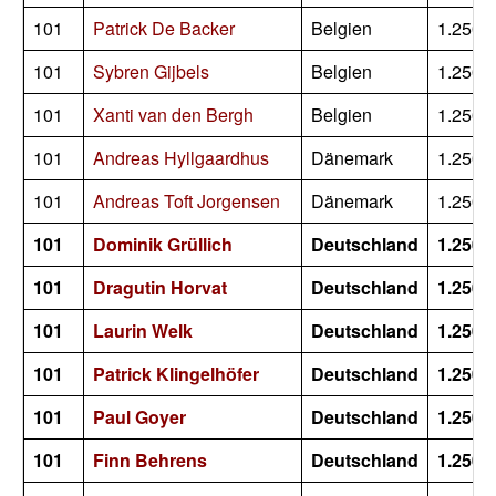
101
Patrick De Backer
Belgien
1.250
101
Sybren Gijbels
Belgien
1.250
101
Xanti van den Bergh
Belgien
1.250
101
Andreas Hyllgaardhus
Dänemark
1.250
101
Andreas Toft Jorgensen
Dänemark
1.250
101
Dominik Grüllich
Deutschland
1.250
101
Dragutin Horvat
Deutschland
1.250
101
Laurin Welk
Deutschland
1.250
101
Patrick Klingelhöfer
Deutschland
1.250
101
Paul Goyer
Deutschland
1.250
101
Finn Behrens
Deutschland
1.250