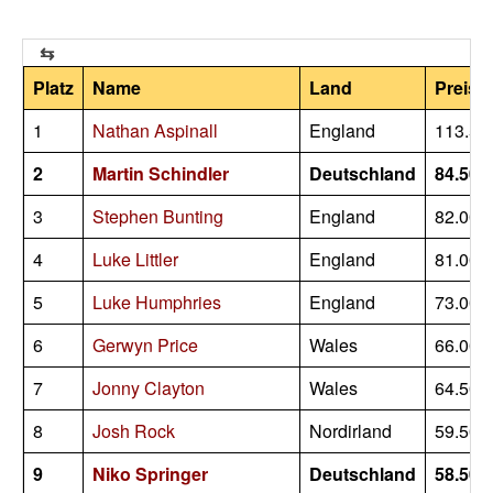
Platz
Name
Land
Preisge
1
Nathan Aspinall
England
113.50
2
Martin Schindler
Deutschland
84.500
3
Stephen Bunting
England
82.000
4
Luke Littler
England
81.000
5
Luke Humphries
England
73.000
6
Gerwyn Price
Wales
66.000
7
Jonny Clayton
Wales
64.500
8
Josh Rock
Nordirland
59.500
9
Niko Springer
Deutschland
58.500