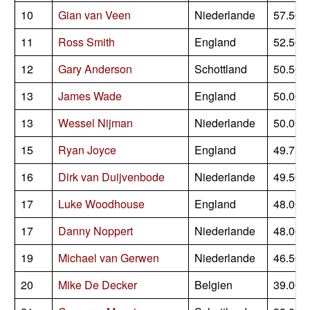
10
Gian van Veen
Niederlande
57.500
11
Ross Smith
England
52.500
12
Gary Anderson
Schottland
50.500
13
James Wade
England
50.000
13
Wessel Nijman
Niederlande
50.000
15
Ryan Joyce
England
49.750
16
Dirk van Duijvenbode
Niederlande
49.500
17
Luke Woodhouse
England
48.000
17
Danny Noppert
Niederlande
48.000
19
Michael van Gerwen
Niederlande
46.500
20
Mike De Decker
Belgien
39.000