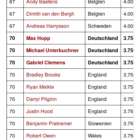
67
Andy Baetens
Belgien
4.000
67
Dimitri van den Bergh
Belgien
4.000
67
Andreas Harrysson
Schweden
4.000
70
Max Hopp
Deutschland
3.750
70
Michael Unterbuchner
Deutschland
3.750
70
Gabriel Clemens
Deutschland
3.750
70
Bradley Brooks
England
3.750
70
Ryan Meikle
England
3.750
70
Darryl Pilgrim
England
3.750
70
Justin Hood
England
3.750
70
Benjamin Pratnemer
Slowenien
3.750
70
Robert Owen
Wales
3.750