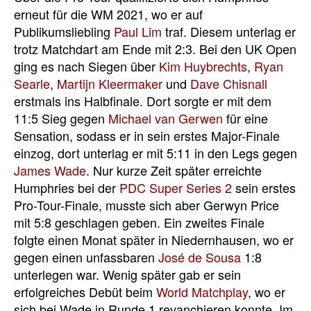
erneut für die WM 2021, wo er auf
Publikumsliebling
Paul Lim
traf. Diesem unterlag er
trotz Matchdart am Ende mit 2:3. Bei den UK Open
ging es nach Siegen über
Kim Huybrechts
,
Ryan
Searle
,
Martijn Kleermaker
und
Dave Chisnall
erstmals ins Halbfinale. Dort sorgte er mit dem
11:5 Sieg gegen
Michael van Gerwen
für eine
Sensation, sodass er in sein erstes Major-Finale
einzog, dort unterlag er mit 5:11 in den Legs gegen
James Wade
. Nur kurze Zeit später erreichte
Humphries bei der
PDC Super Series 2
sein erstes
Pro-Tour-Finale, musste sich aber Gerwyn Price
mit 5:8 geschlagen geben. Ein zweites Finale
folgte einen Monat später in Niedernhausen, wo er
gegen einen unfassbaren
José de Sousa
1:8
unterlegen war. Wenig später gab er sein
erfolgreiches Debüt beim
World Matchplay
, wo er
sich bei Wade in Runde 1 revanchieren konnte. Im