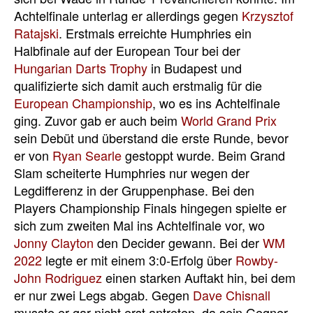
Achtelfinale unterlag er allerdings gegen
Krzysztof
Ratajski
. Erstmals erreichte Humphries ein
Halbfinale auf der European Tour bei der
Hungarian Darts Trophy
in Budapest und
qualifizierte sich damit auch erstmalig für die
European Championship
, wo es ins Achtelfinale
ging. Zuvor gab er auch beim
World Grand Prix
sein Debüt und überstand die erste Runde, bevor
er von
Ryan Searle
gestoppt wurde. Beim Grand
Slam scheiterte Humphries nur wegen der
Legdifferenz in der Gruppenphase. Bei den
Players Championship Finals hingegen spielte er
sich zum zweiten Mal ins Achtelfinale vor, wo
Jonny Clayton
den Decider gewann. Bei der
WM
2022
legte er mit einem 3:0-Erfolg über
Rowby-
John Rodriguez
einen starken Auftakt hin, bei dem
er nur zwei Legs abgab. Gegen
Dave Chisnall
musste er gar nicht erst antreten, da sein Gegner