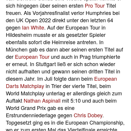
sich hingegen über seinen ersten
Pro Tour
Titel
freuen. Als Vorjahresfinalist verlor Humphries bei
den UK Open 2022 direkt unter den letzten 64
gegen
Ian White
. Auf der European Tour in
Hildesheim musste er als gesetzter Spieler
ebenfalls sofort die Heimreise antreten. In
München gab es dann aber seinen ersten Titel auf
der
European Tour
und auch in Prag triumphierte
er erneut. In Stuttgart ließ er sich schon wieder
nicht aufhalten und gewann seinen dritten Titel in
diesem Jahr. Im Juli folgte dann beim
European
Darts Matchplay
in Trier der vierte Titel, beim
World Matchplay unterlag er allerdings gleich zum
Auftakt
Nathan Aspinall
mit 5:10 und auch beim
World Grand Prix gab es eine
Erstrundenniederlage gegen
Chris Dobey
.
Topgesetzt ging es in die European Championship,
wo er zum ersten Mal das Viertelfinale erreichte.