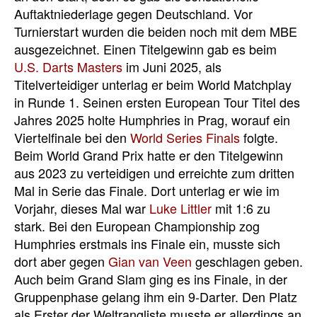
Auftaktniederlage gegen Deutschland. Vor
Turnierstart wurden die beiden noch mit dem MBE
ausgezeichnet. Einen Titelgewinn gab es beim
U.S. Darts Masters
im Juni 2025, als
Titelverteidiger unterlag er beim World Matchplay
in Runde 1. Seinen ersten European Tour Titel des
Jahres 2025 holte Humphries in Prag, worauf ein
Viertelfinale bei den
World Series Finals
folgte.
Beim World Grand Prix hatte er den Titelgewinn
aus 2023 zu verteidigen und erreichte zum dritten
Mal in Serie das Finale. Dort unterlag er wie im
Vorjahr, dieses Mal war
Luke Littler
mit 1:6 zu
stark. Bei den European Championship zog
Humphries erstmals ins Finale ein, musste sich
dort aber gegen
Gian van Veen
geschlagen geben.
Auch beim Grand Slam ging es ins Finale, in der
Gruppenphase gelang ihm ein 9-Darter. Den Platz
als Erster der Weltrangliste musste er allerdings an