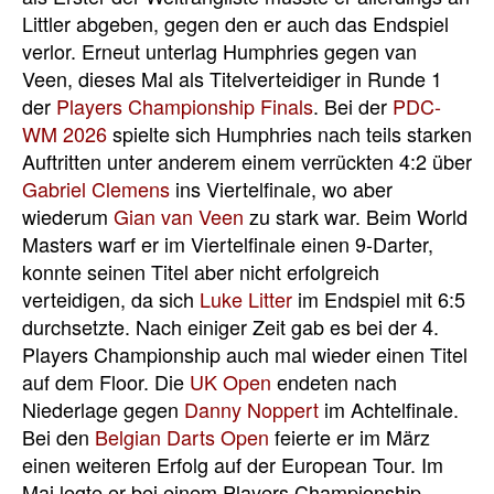
Littler abgeben, gegen den er auch das Endspiel
verlor. Erneut unterlag Humphries gegen van
Veen, dieses Mal als Titelverteidiger in Runde 1
der
Players Championship Finals
. Bei der
PDC-
WM 2026
spielte sich Humphries nach teils starken
Auftritten unter anderem einem verrückten 4:2 über
Gabriel Clemens
ins Viertelfinale, wo aber
wiederum
Gian van Veen
zu stark war. Beim World
Masters warf er im Viertelfinale einen 9-Darter,
konnte seinen Titel aber nicht erfolgreich
verteidigen, da sich
Luke Litter
im Endspiel mit 6:5
durchsetzte. Nach einiger Zeit gab es bei der 4.
Players Championship auch mal wieder einen Titel
auf dem Floor. Die
UK Open
endeten nach
Niederlage gegen
Danny Noppert
im Achtelfinale.
Bei den
Belgian Darts Open
feierte er im März
einen weiteren Erfolg auf der European Tour. Im
Mai legte er bei einem Players Championship