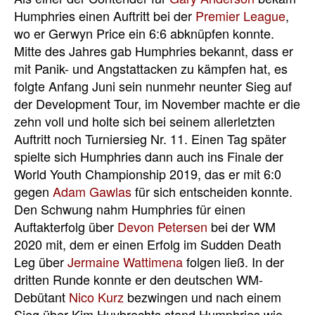
Humphries einen Auftritt bei der
Premier League
,
wo er Gerwyn Price ein 6:6 abknüpfen konnte.
Mitte des Jahres gab Humphries bekannt, dass er
mit Panik- und Angstattacken zu kämpfen hat, es
folgte Anfang Juni sein nunmehr neunter Sieg auf
der Development Tour, im November machte er die
zehn voll und holte sich bei seinem allerletzten
Auftritt noch Turniersieg Nr. 11. Einen Tag später
spielte sich Humphries dann auch ins Finale der
World Youth Championship 2019, das er mit 6:0
gegen
Adam Gawlas
für sich entscheiden konnte.
Den Schwung nahm Humphries für einen
Auftakterfolg über
Devon Petersen
bei der WM
2020 mit, dem er einen Erfolg im Sudden Death
Leg über
Jermaine Wattimena
folgen ließ. In der
dritten Runde konnte er den deutschen WM-
Debütant
Nico Kurz
bezwingen und nach einem
Sieg über Kim Huybrechts stand Humphries wie