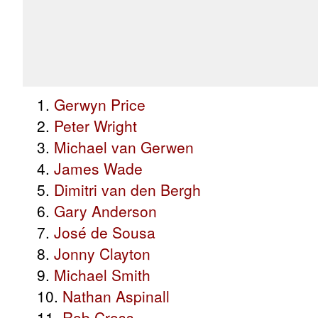
1.
Gerwyn Price
2.
Peter Wright
3.
Michael van Gerwen
4.
James Wade
5.
Dimitri van den Bergh
6.
Gary Anderson
7.
José de Sousa
8.
Jonny Clayton
9.
Michael Smith
10.
Nathan Aspinall
11.
Rob Cross