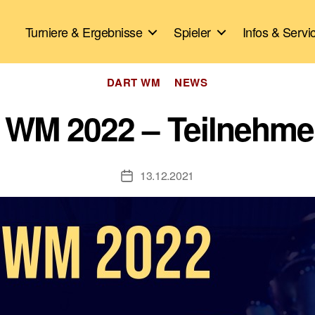
Turniere & Ergebnisse
Spieler
Infos & Servi
Kategorien
DART WM
NEWS
 WM 2022 – Teilnehme
13.12.2021
Veröffentlichungsdatum