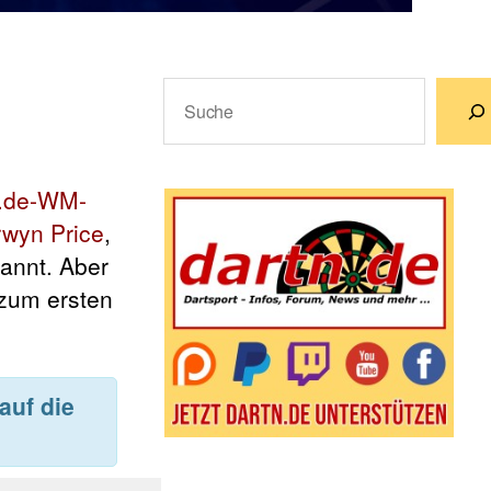
Suchen
Wenn die Ergebnisse der automatische
n.de-WM-
wyn Price
,
kannt. Aber
 zum ersten
auf die